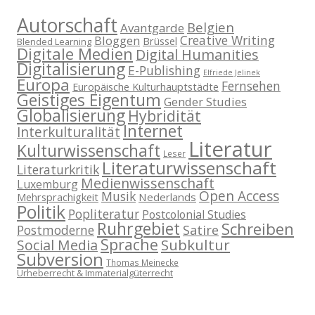
Autorschaft
Belgien
Avantgarde
Creative Writing
Bloggen
Brüssel
Blended Learning
Digitale Medien
Digital Humanities
Digitalisierung
E-Publishing
Elfriede Jelinek
Europa
Fernsehen
Europäische Kulturhauptstädte
Geistiges Eigentum
Gender Studies
Globalisierung
Hybridität
Internet
Interkulturalität
Literatur
Kulturwissenschaft
Leser
Literaturwissenschaft
Literaturkritik
Medienwissenschaft
Luxemburg
Open Access
Musik
Nederlands
Mehrsprachigkeit
Politik
Popliteratur
Postcolonial Studies
Ruhrgebiet
Schreiben
Postmoderne
Satire
Sprache
Subkultur
Social Media
Subversion
Thomas Meinecke
Urheberrecht & Immaterialgüterrecht