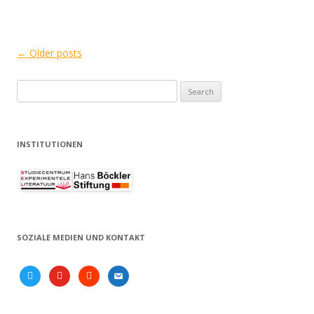
Post
←
Older posts
navigation
Search
for:
INSTITUTIONEN
SOZIALE MEDIEN UND KONTAKT
twitter
youtube
soundcloud
email