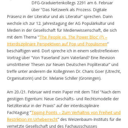
DFG-Graduiertenkollegs 2291 am 6. Februar
über “Das Netzwerk als Prozess. Digitale
Präsenz in der Literatur und als Literatur” sprechen. Dann
wechsle ich zur 12. Jahrestagung der AG Populärkultur und
Medien in der Gesellschaft für Medienwissenschaft, die sich
mit dem Thema “
‘The People vs. The Power Bloc’ (?) –
Interdisziplinäre Perspektiven auf Pop und Populismen
”
beschäftigen wird. Dort spreche ich in einem selbstreflexiven
Vortrag über “Von ‘Faserland’ zum Vaterland? Eine Revision
umstrittener Thesen zur Neuen Deutschen Popliteratur” und
treffe unter anderem die Kolleginnen Dr. Charis Goer (Utrecht,
Organisatorin) und Dr. Melanie Schiller (Groningen).
Am 20./21. Februar wird mein Paper mit dem Titel “Nach dem
geistigen Eigentum: Neue Geschäfts- und Rechtsmodelle der
Netzliteratur in der Praxis” auf der interdisziplinäre
Fachtagung “
Tipping Points – Zum Verhältnis von Freiheit und
Restriktion im Urheberrecht
” des Weizenbaum-Instituts für die
vernetzte Gesellschaft und des Fachausschusses