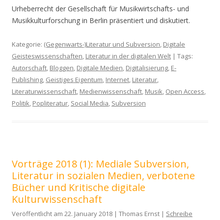
Urheberrecht der Gesellschaft für Musikwirtschafts- und
Musikkulturforschung in Berlin präsentiert und diskutiert.
Kategorie:
(Gegenwarts-)Literatur und Subversion
,
Digitale
Geisteswissenschaften
,
Literatur in der digitalen Welt
| Tags:
Autorschaft
,
Bloggen
,
Digitale Medien
,
Digitalisierung
,
E-
Publishing
,
Geistiges Eigentum
,
Internet
,
Literatur
,
Literaturwissenschaft
,
Medienwissenschaft
,
Musik
,
Open Access
,
Politik
,
Popliteratur
,
Social Media
,
Subversion
Vorträge 2018 (1): Mediale Subversion,
Literatur in sozialen Medien, verbotene
Bücher und Kritische digitale
Kulturwissenschaft
Veröffentlicht am 22. January 2018 | Thomas Ernst |
Schreibe