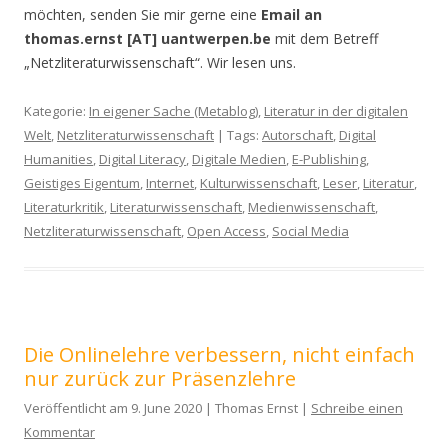
möchten, senden Sie mir gerne eine
Email an
thomas.ernst [AT] uantwerpen.be
mit dem Betreff
„Netzliteraturwissenschaft“. Wir lesen uns.
Kategorie:
In eigener Sache (Metablog)
,
Literatur in der digitalen
Welt
,
Netzliteraturwissenschaft
| Tags:
Autorschaft
,
Digital
Humanities
,
Digital Literacy
,
Digitale Medien
,
E-Publishing
,
Geistiges Eigentum
,
Internet
,
Kulturwissenschaft
,
Leser
,
Literatur
,
Literaturkritik
,
Literaturwissenschaft
,
Medienwissenschaft
,
Netzliteraturwissenschaft
,
Open Access
,
Social Media
Die Onlinelehre verbessern, nicht einfach
nur zurück zur Präsenzlehre
Veröffentlicht am 9. June 2020 | Thomas Ernst |
Schreibe einen
Kommentar