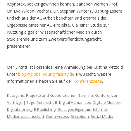
Keynote-Speaker gewinnen können, daneben werden Prof.
Dr. Eva Wilden (Vechta), Dr. Stephan Winter (Duisburg-Essen)
und ich aus der AG-Arbeit berichten und erstmals die
Ergebnisse einzelner AG-Projekte, u.a. einer Studie zur
Nutzung digitaler wissenschaftlicher Medien durch
Studierende und zum Zweitveröffentlichungsrecht,
präsentieren.
Der Eintritt ist kostenlos, eine Anmeldung bei Kristina Petzold
unter
blog@global-young-faculty.de
erwünscht, weitere
Informationen erhalten Sie auf der
Konferenzseite
.
Kategorie:
Projekte und Kooperationen
,
Termine, Konferenzen,
Vorträge
| Tags:
Autorschaft
,
Digital Humanities
,
Digitale Medien
,
Digitalisierung
,
E-Publishing
,
Geistiges Eigentum
,
Internet
,
Medienwissenschaft
,
Open Access
,
Schreiben
,
Social Media