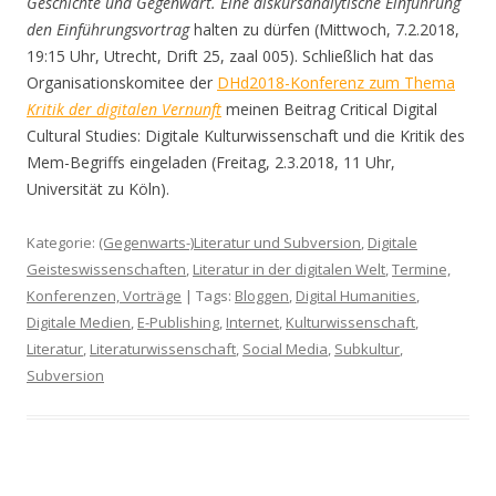
Geschichte und Gegenwart. Eine diskursanalytische Einführung
den Einführungsvortrag
halten zu dürfen (Mittwoch, 7.2.2018,
19:15 Uhr, Utrecht, Drift 25, zaal 005). Schließlich hat das
Organisationskomitee der
DHd2018-Konferenz zum Thema
Kritik der digitalen Vernunft
meinen Beitrag Critical Digital
Cultural Studies: Digitale Kulturwissenschaft und die Kritik des
Mem-Begriffs eingeladen (Freitag, 2.3.2018, 11 Uhr,
Universität zu Köln).
Kategorie:
(Gegenwarts-)Literatur und Subversion
,
Digitale
Geisteswissenschaften
,
Literatur in der digitalen Welt
,
Termine,
Konferenzen, Vorträge
| Tags:
Bloggen
,
Digital Humanities
,
Digitale Medien
,
E-Publishing
,
Internet
,
Kulturwissenschaft
,
Literatur
,
Literaturwissenschaft
,
Social Media
,
Subkultur
,
Subversion