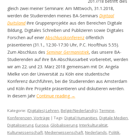
2017/18 betrifft dies
gleich zwei meiner Seminare: Am Mittwoch, 31.1.2018,
werden die Studierenden meines BA-Seminars
Digitaal
Duitsland
ihre Gruppenprojekte aus den Bereichen Digitale
Bildung, Digitales Schreiben und Publizieren sowie Digitales
Forschen auf einer
Abschlusskonferenz
öffentlich
präsentieren (31.1., 12:30-17:30 Uhr, P.C. Hoofthuis 5.55).
Zum Abschluss des
Seminar Germanistiek
, das unsere BA-
Studierenden auf ihre BA-Abschlussarbeit vorbereitet, werden
wir am 22. und 23. März 2018 gemeinsam mit Dr. Angela
Mielke von der Universität zu Köln eine studentische
Konferenz durchführen, bei die Studierenden aus Amsterdam
und Köln ihre Projekte präsentieren und diskutieren werden.
In diesem Jahr
Continue reading
→
Kategorie:
(Digitales) Lehren
,
België/Nederland(s)
,
Termine,
Konferenzen, Vorträge
| Tags:
Digital Humanities
,
Digitale Medien
,
Digitalisierung
,
Europa
,
Globalisierung
,
Interkulturalität
,
Kulturwissenschaft
,
Medienwissenschaft
,
Nederlands
,
Politik
,