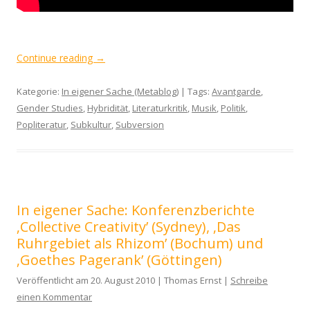
Continue reading
→
Kategorie:
In eigener Sache (Metablog)
| Tags:
Avantgarde
,
Gender Studies
,
Hybridität
,
Literaturkritik
,
Musik
,
Politik
,
Popliteratur
,
Subkultur
,
Subversion
In eigener Sache: Konferenzberichte
‚Collective Creativity’ (Sydney), ‚Das
Ruhrgebiet als Rhizom’ (Bochum) und
‚Goethes Pagerank’ (Göttingen)
Veröffentlicht am 20. August 2010 | Thomas Ernst |
Schreibe
einen Kommentar