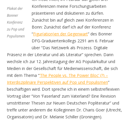
Konferenzen meine Forschungsarbeiten
Plakat der
präsentieren und diskutieren zu dürfen.
Bonner
Zunächst bin auf gleich zwei Konferenzen in
Konferenz
Bonn: Zunächst darf ich auf der Konferenz
zu Pop und
“
Figur(ation)en der Gegenwart
” des Bonner
Populismen
DFG-Graduiertenkollegs 2291 am 6. Februar
über “Das Netzwerk als Prozess. Digitale
Präsenz in der Literatur und als Literatur” sprechen. Dann
wechsle ich zur 12. Jahrestagung der AG Populärkultur und
Medien in der Gesellschaft für Medienwissenschaft, die sich
mit dem Thema “
‘The People vs. The Power Bloc’ (?) –
Interdisziplinäre Perspektiven auf Pop und Populismen
”
beschäftigen wird. Dort spreche ich in einem selbstreflexiven
Vortrag über “Von ‘Faserland’ zum Vaterland? Eine Revision
umstrittener Thesen zur Neuen Deutschen Popliteratur” und
treffe unter anderem die Kolleginnen Dr. Charis Goer (Utrecht,
Organisatorin) und Dr. Melanie Schiller (Groningen).