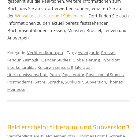
gespannt auf die Reaktionen. Weitere Informationen zum
Buch, das Sie ab sofort erwerben können, erhalten Sie auf
der
Webseite „Literatur und Subversion”
. Dort finden Sie auch
Informationen zu den aktuell bereits feststehenden
Buchpräsentationen in Essen, Münster, Brüssel, Leuven und
Antwerpen.
Kategorie:
Veröffentlichungen
| Tags:
Avantgarde
,
Brüssel
,
Feridun Zaimoglu
,
Gender Studies
,
Globalisierung
,
Hybridität
,
Interkulturalität
,
Kulturwissenschaft
,
Literatur
,
Literaturwissenschaft
,
Politik
,
Popliteratur
,
Postcolonial Studies
,
Postmoderne
,
Satire
,
Sprache
,
Subkultur
,
Subversion
,
Thomas
Meinecke
Bald erscheint “Literatur und Subversion”!
Veröffentlicht am 15. November 2013 | Thomas Ernst |
Schreibe