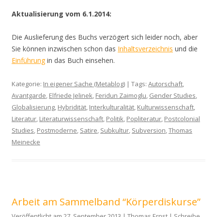
Aktualisierung vom 6.1.2014:
Die Auslieferung des Buchs verzögert sich leider noch, aber
Sie können inzwischen schon das
Inhaltsverzeichnis
und die
Einführung
in das Buch einsehen.
Kategorie:
In eigener Sache (Metablog)
| Tags:
Autorschaft
,
Avantgarde
,
Elfriede Jelinek
,
Feridun Zaimoglu
,
Gender Studies
,
Globalisierung
,
Hybridität
,
Interkulturalität
,
Kulturwissenschaft
,
Literatur
,
Literaturwissenschaft
,
Politik
,
Popliteratur
,
Postcolonial
Studies
,
Postmoderne
,
Satire
,
Subkultur
,
Subversion
,
Thomas
Meinecke
Arbeit am Sammelband “Körperdiskurse”
Veröffentlicht am 27. September 2013 | Thomas Ernst |
Schreibe