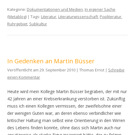
Kategorie:
Dokumentationen und Medien
,
In eigener Sache
(Metablog)
| Tags:
Literatur
,
Literaturwissenschaft
,
Popliteratur
,
Ruhrgebiet
,
Subkultur
In Gedenken an Martin Büsser
Veröffentlicht am 29. September 2010 | Thomas Ernst |
Schreibe
einen Kommentar
Heute wird mein Kollege Martin Büsser begraben, der mit nur
42 Jahren an einer Krebserkrankung verstorben ist. Zukünftig
muss ich einen Kollegen vermissen, der zweifelsohne einer
der wenigen Guten war, an deren ebenso verbindlicher wie
kritischer Haltung man selbst eine Orientierung in den Wirren
des Lebens finden konnte, ohne dass sich Martin auch nur
ansatzweise als starke Figur inszeniert hätte, der zu folgen