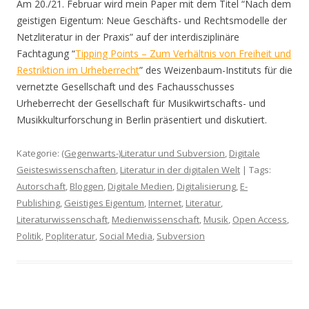
Am 20./21. Februar wird mein Paper mit dem Titel “Nach dem
geistigen Eigentum: Neue Geschäfts- und Rechtsmodelle der
Netzliteratur in der Praxis” auf der interdisziplinäre
Fachtagung “
Tipping Points – Zum Verhältnis von Freiheit und
Restriktion im Urheberrecht
” des Weizenbaum-Instituts für die
vernetzte Gesellschaft und des Fachausschusses
Urheberrecht der Gesellschaft für Musikwirtschafts- und
Musikkulturforschung in Berlin präsentiert und diskutiert.
Kategorie:
(Gegenwarts-)Literatur und Subversion
,
Digitale
Geisteswissenschaften
,
Literatur in der digitalen Welt
| Tags:
Autorschaft
,
Bloggen
,
Digitale Medien
,
Digitalisierung
,
E-
Publishing
,
Geistiges Eigentum
,
Internet
,
Literatur
,
Literaturwissenschaft
,
Medienwissenschaft
,
Musik
,
Open Access
,
Politik
,
Popliteratur
,
Social Media
,
Subversion