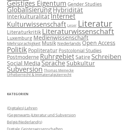
Geistiges Eigentum
Gender Studies
Globalisierung
Hybridität
Internet
Interkulturalität
Literatur
Kulturwissenschaft
Leser
Literaturwissenschaft
Literaturkritik
Medienwissenschaft
Luxemburg
Open Access
Musik
Nederlands
Mehrsprachigkeit
Politik
Popliteratur
Postcolonial Studies
Ruhrgebiet
Schreiben
Postmoderne
Satire
Sprache
Subkultur
Social Media
Subversion
Thomas Meinecke
Urheberrecht & Immaterialgüterrecht
KATEGORIEN
(Digitales) Lehren
(Gegenwarts-)Literatur und Subversion
België/Nederland(s)
Digitale Geisteswissenschaften