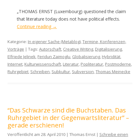
„THOMAS ERNST (Luxembourg) questioned the claim
that literature today does not have political effects.
Continue reading
→
Kategorie:
In eigener Sache (Metablog)
,
Termine, Konferenzen,
Vorträge
| Tags:
Autorschaft
,
Creative Writing
,
Digitalisierung
,
Elfriede Jelinek
,
Feridun Zaimoglu
,
Globalisierung
,
Hybridität
,
Internet
,
Kulturwissenschaft
,
Literatur
,
Popliteratur
,
Postmoderne
,
Ruhrgebiet
,
Schreiben
,
Subkultur
,
Subversion
,
Thomas Meinecke
“Das Schwarze sind die Buchstaben. Das
Ruhrgebiet in der Gegenwartsliteratur” –
gerade erschienen!
Veröffentlicht am 28. April 2010 | Thomas Ernst |
Schreibe einen