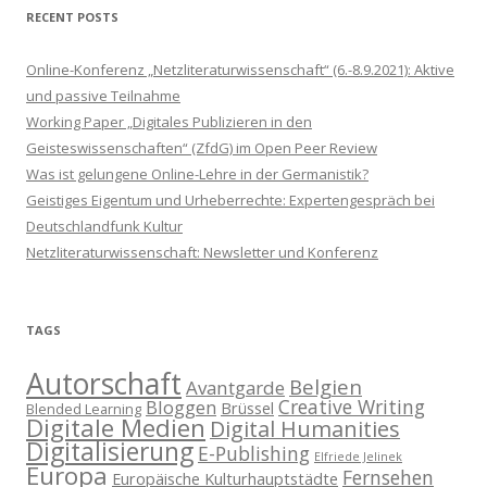
d
RECENT POSTS
Online-Konferenz „Netzliteraturwissenschaft“ (6.-8.9.2021): Aktive
und passive Teilnahme
Working Paper „Digitales Publizieren in den
Geisteswissenschaften“ (ZfdG) im Open Peer Review
Was ist gelungene Online-Lehre in der Germanistik?
Geistiges Eigentum und Urheberrechte: Expertengespräch bei
Deutschlandfunk Kultur
Netzliteraturwissenschaft: Newsletter und Konferenz
TAGS
Autorschaft
Belgien
Avantgarde
Creative Writing
Bloggen
Brüssel
Blended Learning
Digitale Medien
Digital Humanities
Digitalisierung
E-Publishing
Elfriede Jelinek
Europa
Fernsehen
Europäische Kulturhauptstädte