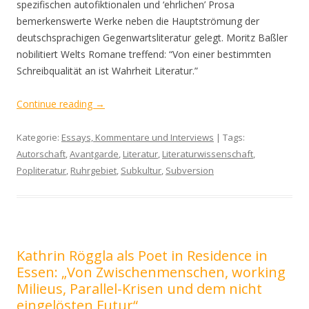
spezifischen autofiktionalen und ‘ehrlichen’ Prosa
bemerkenswerte Werke neben die Hauptströmung der
deutschsprachigen Gegenwartsliteratur gelegt. Moritz Baßler
nobilitiert Welts Romane treffend: “Von einer bestimmten
Schreibqualität an ist Wahrheit Literatur.”
Continue reading
→
Kategorie:
Essays, Kommentare und Interviews
| Tags:
Autorschaft
,
Avantgarde
,
Literatur
,
Literaturwissenschaft
,
Popliteratur
,
Ruhrgebiet
,
Subkultur
,
Subversion
Kathrin Röggla als Poet in Residence in
Essen: „Von Zwischenmenschen, working
Milieus, Parallel-Krisen und dem nicht
eingelösten Futur“