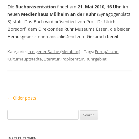
Die
Buchpräsentation
findet am
21. Mai 2010, 16 Uhr
, im
neuen
Medienhaus Mülheim an der Ruhr
(Synagogenplatz
3) statt. Das Buch wird präsentiert von Prof. Dr. Ulrich
Borsdorf, dem Direktor des Ruhr Museums Essen, die beiden
Herausgeber stehen anschließend zum Gespräch bereit.
Kategorie:
In eigener Sache (Metablog)
| Tags:
Europäische
Kulturhauptstädte
,
Literatur
,
Popliteratur
,
Ruhrgebiet
Post
←
Older posts
navigation
S
e
a
r
INSTITUTIONEN