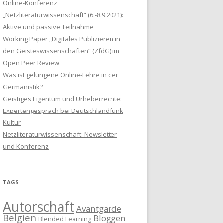
Online-Konferenz
„Netzliteraturwissenschaft“ (6.-8.9.2021):
Aktive und passive Teilnahme
Working Paper „Digitales Publizieren in
den Geisteswissenschaften“ (ZfdG) im
Open Peer Review
Was ist gelungene Online-Lehre in der
Germanistik?
Geistiges Eigentum und Urheberrechte:
Expertengespräch bei Deutschlandfunk
Kultur
Netzliteraturwissenschaft: Newsletter
und Konferenz
TAGS
Autorschaft
Avantgarde
Belgien
Bloggen
Blended Learning