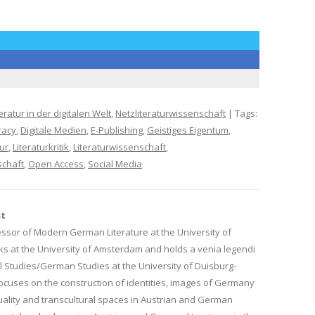
teratur in der digitalen Welt
,
Netzliteraturwissenschaft
| Tags:
eracy
,
Digitale Medien
,
E-Publishing
,
Geistiges Eigentum
,
tur
,
Literaturkritik
,
Literaturwissenschaft
,
schaft
,
Open Access
,
Social Media
st
ssor of Modern German Literature at the University of
ks at the University of Amsterdam and holds a venia legendi
 Studies/German Studies at the University of Duisburg-
ocuses on the construction of identities, images of Germany
uality and transcultural spaces in Austrian and German