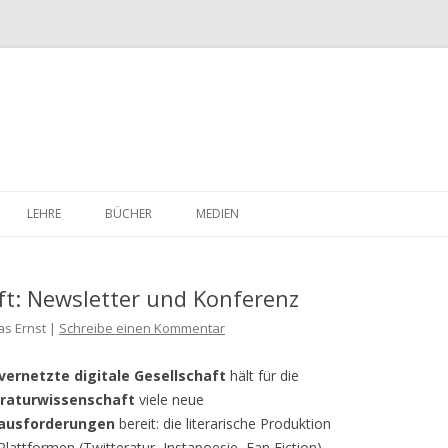
Skip
to
LEHRE
BÜCHER
MEDIEN
content
ft: Newsletter und Konferenz
as Ernst |
Schreibe einen Kommentar
vernetzte digitale Gesellschaft
hält für die
eraturwissenschaft
viele neue
ausforderungen
bereit: die literarische Produktion
Plattformen (Twitteratur, Instapoesie, Fan Fiction),