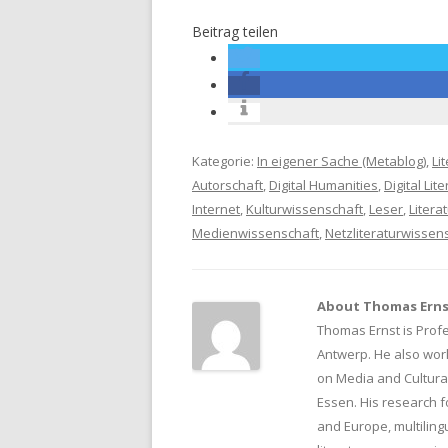
Beitrag teilen
Kategorie:
In eigener Sache (Metablog)
,
Li
Autorschaft
,
Digital Humanities
,
Digital Lit
Internet
,
Kulturwissenschaft
,
Leser
,
Litera
Medienwissenschaft
,
Netzliteraturwissen
About Thomas Ern
Thomas Ernst is Profe
Antwerp. He also wor
on Media and Cultural
Essen. His research f
and Europe, multiling