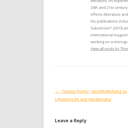
literature; on experi
20th and 21st century;
effects (literature and
His publications inclu
Subversion” (2013) a
international magazin
working on a monogra
View all posts by Th
Post
←
„Tipping Points“: Veröffentlichung zu
navigation
Urheberrecht und Netzliteratur
Leave a Reply