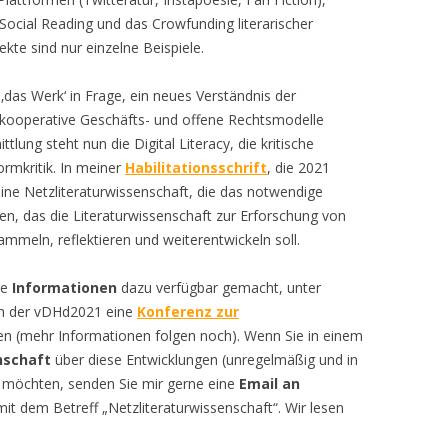
Social Reading und das Crowfunding literarischer
ekte sind nur einzelne Beispiele.
 ‚das Werk‘ in Frage, ein neues Verständnis der
kooperative Geschäfts- und offene Rechtsmodelle
lung steht nun die Digital Literacy, die kritische
ormkritik. In meiner
Habilitationsschrift
, die 2021
 eine Netzliteraturwissenschaft, die das notwendige
ssen, das die Literaturwissenschaft zur Erforschung von
ammeln, reflektieren und weiterentwickeln soll.
re
Informationen
dazu verfügbar gemacht, unter
en der vDHd2021 eine
Konferenz zur
en (mehr Informationen folgen noch). Wenn Sie in einem
nschaft
über diese Entwicklungen (unregelmäßig und in
 möchten, senden Sie mir gerne eine
Email an
it dem Betreff „Netzliteraturwissenschaft“. Wir lesen