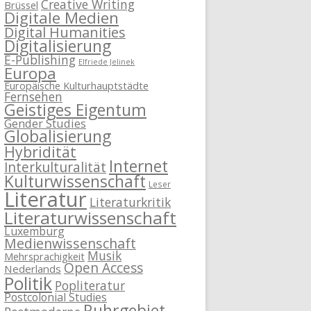
Creative Writing
Brüssel
Digitale Medien
Digital Humanities
Digitalisierung
E-Publishing
Elfriede Jelinek
Europa
Europäische Kulturhauptstädte
Fernsehen
Geistiges Eigentum
Gender Studies
Globalisierung
Hybridität
Internet
Interkulturalität
Kulturwissenschaft
Leser
Literatur
Literaturkritik
Literaturwissenschaft
Luxemburg
Medienwissenschaft
Musik
Mehrsprachigkeit
Open Access
Nederlands
Politik
Popliteratur
Postcolonial Studies
Ruhrgebiet