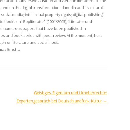
mental and subversive Austrian and German literatures in the
 and on the digital transformation of media and its cultural
 social media; intellectual property rights; digital publishing).
de books on “Popliteratur” (2001/2005), “Literatur und
nd numerous papers that have been published in
es and book series with peer-review. At the moment, he is
ph on literature and social media.
omas Ernst
→
Geistiges Eigentum und Urheberrechte:
Expertengespräch bei Deutschlandfunk Kultur
→