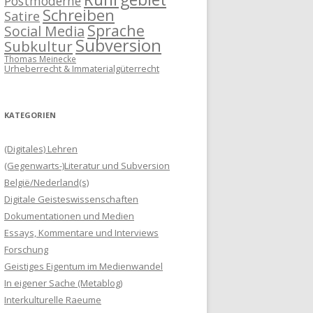
Postmoderne
Schreiben
Satire
Sprache
Social Media
Subversion
Subkultur
Thomas Meinecke
Urheberrecht & Immaterialgüterrecht
KATEGORIEN
(Digitales) Lehren
(Gegenwarts-)Literatur und Subversion
België/Nederland(s)
Digitale Geisteswissenschaften
Dokumentationen und Medien
Essays, Kommentare und Interviews
Forschung
Geistiges Eigentum im Medienwandel
In eigener Sache (Metablog)
Interkulturelle Raeume