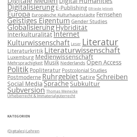
Digitale Medien
Digital Humanities
Digitalisierung
E-Publishing
Elfriede Jelinek
Europa
Fernsehen
Europäische Kulturhauptstädte
Geistiges Eigentum
Gender Studies
Globalisierung
Hybridität
Internet
Interkulturalität
Literatur
Kulturwissenschaft
Leser
Literaturwissenschaft
Literaturkritik
Medienwissenschaft
Luxemburg
Open Access
Musik
Nederlands
Mehrsprachigkeit
Politik
Popliteratur
Postcolonial Studies
Ruhrgebiet
Schreiben
Postmoderne
Satire
Sprache
Subkultur
Social Media
Subversion
Thomas Meinecke
Urheberrecht & Immaterialgüterrecht
KATEGORIEN
(Digitales) Lehren