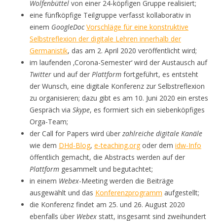
Wolfenbüttel
von einer 24-köpfigen Gruppe realisiert;
eine fünfköpfige Teilgruppe verfasst kollaborativ in
einem
GoogleDoc
Vorschläge für eine konstruktive
Selbstreflexion der digitale Lehren innerhalb der
Germanistik
, das am 2. April 2020 veröffentlicht wird;
im laufenden ‚Corona-Semester‘ wird der Austausch auf
Twitter
und auf der
Plattform
fortgeführt, es entsteht
der Wunsch, eine digitale Konferenz zur Selbstreflexion
zu organisieren; dazu gibt es am 10. Juni 2020 ein erstes
Gespräch via
Skype
, es formiert sich ein siebenköpfiges
Orga-Team;
der Call for Papers wird über
zahlreiche digitale Kanäle
wie dem
DHd-Blog
,
e-teaching.org
oder dem
idw-Info
öffentlich gemacht, die Abstracts werden auf der
Plattform
gesammelt und begutachtet;
in einem
Webex
-Meeting werden die Beiträge
ausgewählt und das
Konferenzprogramm
aufgestellt;
die Konferenz findet am 25. und 26. August 2020
ebenfalls über
Webex
statt, insgesamt sind zweihundert