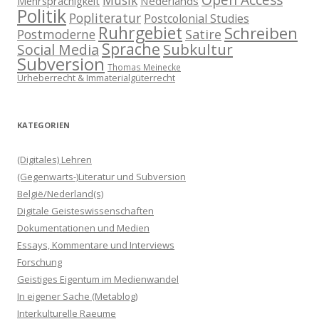
Open Access
Musik
Nederlands
Mehrsprachigkeit
Politik
Popliteratur
Postcolonial Studies
Ruhrgebiet
Schreiben
Postmoderne
Satire
Sprache
Subkultur
Social Media
Subversion
Thomas Meinecke
Urheberrecht & Immaterialgüterrecht
KATEGORIEN
(Digitales) Lehren
(Gegenwarts-)Literatur und Subversion
België/Nederland(s)
Digitale Geisteswissenschaften
Dokumentationen und Medien
Essays, Kommentare und Interviews
Forschung
Geistiges Eigentum im Medienwandel
In eigener Sache (Metablog)
Interkulturelle Raeume