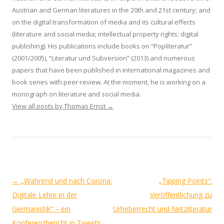
Austrian and German literatures in the 20th and 21st century; and
on the digital transformation of media and its cultural effects
(literature and social media; intellectual property rights; digital
publishing). His publications include books on “Popliteratur”
(2001/2005), “Literatur und Subversion” (2013) and numerous
papers that have been published in international magazines and
book series with peer-review. At the moment, he is working on a
monograph on literature and social media.
View all posts by Thomas Ernst
→
Post
←
„Während und nach Corona:
„Tipping Points“:
navigation
Digitale Lehre in der
Veröffentlichung zu
Germanistik“ – ein
Urheberrecht und Netzliteratur
Konferenzbericht in Tweets
→