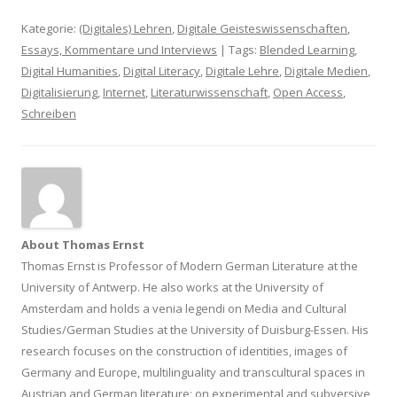
Kategorie:
(Digitales) Lehren
,
Digitale Geisteswissenschaften
,
Essays, Kommentare und Interviews
| Tags:
Blended Learning
,
Digital Humanities
,
Digital Literacy
,
Digitale Lehre
,
Digitale Medien
,
Digitalisierung
,
Internet
,
Literaturwissenschaft
,
Open Access
,
Schreiben
About Thomas Ernst
Thomas Ernst is Professor of Modern German Literature at the
University of Antwerp. He also works at the University of
Amsterdam and holds a venia legendi on Media and Cultural
Studies/German Studies at the University of Duisburg-Essen. His
research focuses on the construction of identities, images of
Germany and Europe, multilinguality and transcultural spaces in
Austrian and German literature; on experimental and subversive