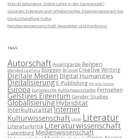
Was ist gelungene Online-Lehre in der Germanistik?
Geistiges Eigentum und Urheberrechte: Expertengespräch bei
Deutschlandfunk Kultur
Netzliteraturwissenschaft: Newsletter und Konferenz
TAGS
Autorschaft
Belgien
Avantgarde
Creative Writing
Bloggen
Brüssel
Blended Learning
Digitale Medien
Digital Humanities
Digitalisierung
E-Publishing
Elfriede Jelinek
Europa
Fernsehen
Europäische Kulturhauptstädte
Geistiges Eigentum
Gender Studies
Globalisierung
Hybridität
Internet
Interkulturalität
Literatur
Kulturwissenschaft
Leser
Literaturwissenschaft
Literaturkritik
Medienwissenschaft
Luxemburg