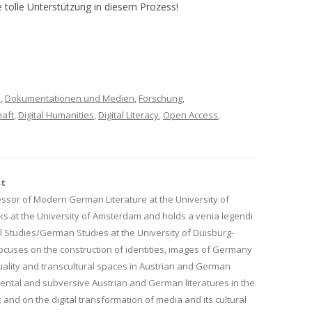
e tolle Unterstützung in diesem Prozess!
n
,
Dokumentationen und Medien
,
Forschung
,
haft
,
Digital Humanities
,
Digital Literacy
,
Open Access
,
st
ssor of Modern German Literature at the University of
ks at the University of Amsterdam and holds a venia legendi
 Studies/German Studies at the University of Duisburg-
ocuses on the construction of identities, images of Germany
uality and transcultural spaces in Austrian and German
mental and subversive Austrian and German literatures in the
 and on the digital transformation of media and its cultural