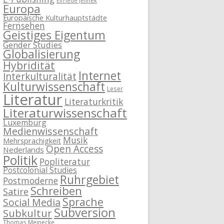
Elfriede Jelinek
Europa
Europäische Kulturhauptstädte
Fernsehen
Geistiges Eigentum
Gender Studies
Globalisierung
Hybridität
Internet
Interkulturalität
Kulturwissenschaft
Leser
Literatur
Literaturkritik
Literaturwissenschaft
Luxemburg
Medienwissenschaft
Musik
Mehrsprachigkeit
Open Access
Nederlands
Politik
Popliteratur
Postcolonial Studies
Ruhrgebiet
Postmoderne
Schreiben
Satire
Sprache
Social Media
Subversion
Subkultur
Thomas Meinecke