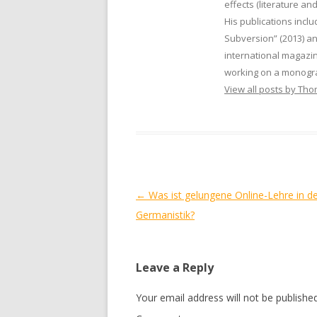
effects (literature and
His publications inclu
Subversion” (2013) a
international magazin
working on a monogra
View all posts by Th
Post
←
Was ist gelungene Online-Lehre in d
navigation
Germanistik?
Leave a Reply
Your email address will not be published