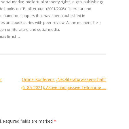
 social media; intellectual property rights; digital publishing).
de books on “Popliteratur” (2001/2005), “Literatur und
nd numerous papers that have been published in
es and book series with peer-review. At the moment, he is
ph on literature and social media.
omas Ernst
→
er
Online-Konferenz „Netzliteraturwissenschaft“
(6.-8.9.2021): Aktive und passive Teilnahme
→
.
Required fields are marked
*