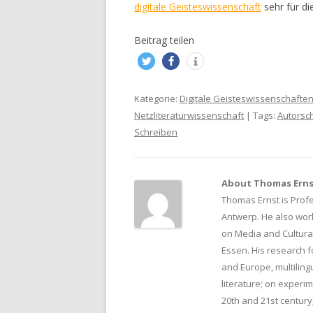
digitale Geisteswissenschaft
sehr für di
Beitrag teilen
Kategorie:
Digitale Geisteswissenschafte
Netzliteraturwissenschaft
| Tags:
Autorsc
Schreiben
About Thomas Ern
Thomas Ernst is Profe
Antwerp. He also wor
on Media and Cultural
Essen. His research f
and Europe, multiling
literature; on experi
20th and 21st century;