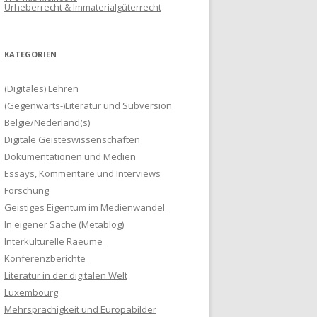
Urheberrecht & Immaterialgüterrecht
KATEGORIEN
(Digitales) Lehren
(Gegenwarts-)Literatur und Subversion
België/Nederland(s)
Digitale Geisteswissenschaften
Dokumentationen und Medien
Essays, Kommentare und Interviews
Forschung
Geistiges Eigentum im Medienwandel
In eigener Sache (Metablog)
Interkulturelle Raeume
Konferenzberichte
Literatur in der digitalen Welt
Luxembourg
Mehrsprachigkeit und Europabilder