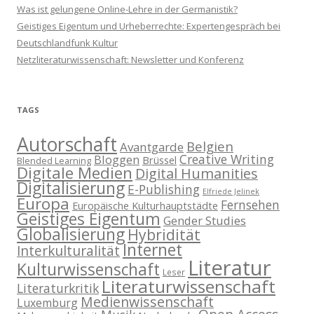
Was ist gelungene Online-Lehre in der Germanistik?
Geistiges Eigentum und Urheberrechte: Expertengespräch bei
Deutschlandfunk Kultur
Netzliteraturwissenschaft: Newsletter und Konferenz
TAGS
Autorschaft
Belgien
Avantgarde
Creative Writing
Bloggen
Brüssel
Blended Learning
Digitale Medien
Digital Humanities
Digitalisierung
E-Publishing
Elfriede Jelinek
Europa
Fernsehen
Europäische Kulturhauptstädte
Geistiges Eigentum
Gender Studies
Globalisierung
Hybridität
Internet
Interkulturalität
Literatur
Kulturwissenschaft
Leser
Literaturwissenschaft
Literaturkritik
Medienwissenschaft
Luxemburg