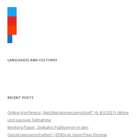
t
w
y
i
o
s
t
u
o
e
t
t
u
m
e
u
n
a
r
b
d
i
LANGUAGES AND CULTURES
e
c
l
l
o
u
d
RECENT POSTS
Online-Konferenz „Netzliteraturwissenschaft“ (6.-8.9.2021): Aktive
und passive Teilnahme
Working Paper „Digitales Publizieren in den
Geisteswissenschaften“ (ZfdG) im Open Peer Review