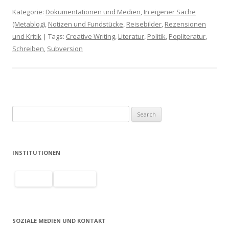
Kategorie:
Dokumentationen und Medien
,
In eigener Sache
(Metablog)
,
Notizen und Fundstücke
,
Reisebilder
,
Rezensionen
und Kritik
| Tags:
Creative Writing
,
Literatur
,
Politik
,
Popliteratur
,
Schreiben
,
Subversion
S
e
a
r
INSTITUTIONEN
c
h
f
o
r
SOZIALE MEDIEN UND KONTAKT
: