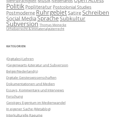
Open Access
Musik
Nederlands
Mehrsprachigkeit
Politik
Popliteratur
Postcolonial Studies
Ruhrgebiet
Schreiben
Postmoderne
Satire
Sprache
Subkultur
Social Media
Subversion
Thomas Meinecke
Urheberrecht & Immaterialgüterrecht
KATEGORIEN
(Digitales) Lehren
(Gegenwarts-)Literatur und Subversion
België/Nederland(s)
Digitale Geisteswissenschaften
Dokumentationen und Medien
Essays, Kommentare und Interviews
Forschung
Geistiges Eigentum im Medienwandel
In eigener Sache (Metablog)
Interkulturelle Raeume