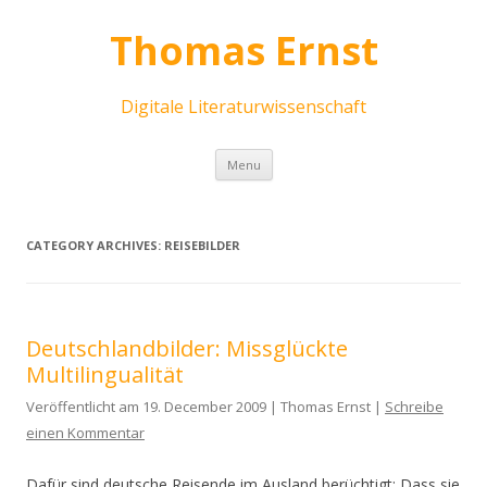
Thomas Ernst
Digitale Literaturwissenschaft
Skip
Menu
to
content
CATEGORY ARCHIVES:
REISEBILDER
Deutschlandbilder: Missglückte
Multilingualität
Veröffentlicht am 19. December 2009 | Thomas Ernst |
Schreibe
einen Kommentar
Dafür sind deutsche Reisende im Ausland berüchtigt: Dass sie