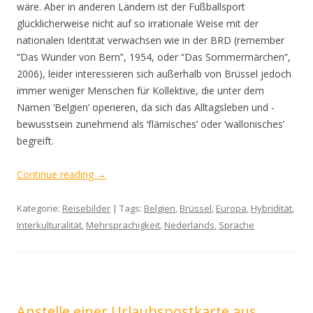
wäre. Aber in anderen Ländern ist der Fußballsport
glücklicherweise nicht auf so irrationale Weise mit der
nationalen Identität verwachsen wie in der BRD (remember
“Das Wunder von Bern”, 1954, oder “Das Sommermärchen”,
2006), leider interessieren sich außerhalb von Brüssel jedoch
immer weniger Menschen für Kollektive, die unter dem
Namen ‘Belgien’ operieren, da sich das Alltagsleben und -
bewusstsein zunehmend als ‘flämisches’ oder ‘wallonisches’
begreift.
Continue reading
→
Kategorie:
Reisebilder
| Tags:
Belgien
,
Brüssel
,
Europa
,
Hybridität
,
Interkulturalität
,
Mehrsprachigkeit
,
Nederlands
,
Sprache
Anstelle einer Urlaubspostkarte aus