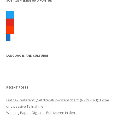
SOZIALE MEDIEN UND KONTAKT
:
t
w
y
i
o
s
t
u
o
e
t
t
u
m
e
u
n
a
r
b
d
i
LANGUAGES AND CULTURES
e
c
l
l
o
u
d
RECENT POSTS
Online-Konferenz „Netzliteraturwissenschaft“ (6.-8.9.2021): Aktive
und passive Teilnahme
Working Paper „Digitales Publizieren in den