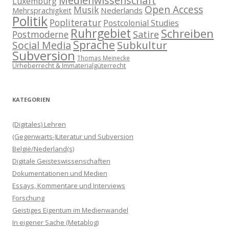
Medienwissenschaft
Luxemburg
Open Access
Musik
Nederlands
Mehrsprachigkeit
Politik
Popliteratur
Postcolonial Studies
Ruhrgebiet
Schreiben
Postmoderne
Satire
Sprache
Subkultur
Social Media
Subversion
Thomas Meinecke
Urheberrecht & Immaterialgüterrecht
KATEGORIEN
(Digitales) Lehren
(Gegenwarts-)Literatur und Subversion
België/Nederland(s)
Digitale Geisteswissenschaften
Dokumentationen und Medien
Essays, Kommentare und Interviews
Forschung
Geistiges Eigentum im Medienwandel
In eigener Sache (Metablog)