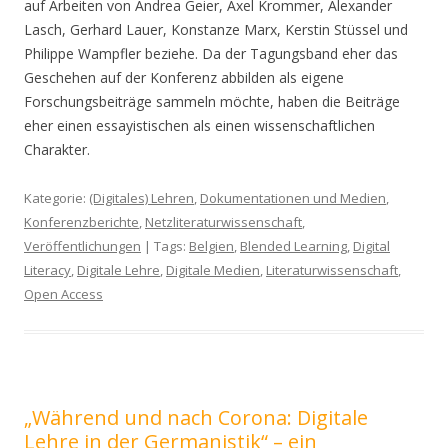
auf Arbeiten von Andrea Geier, Axel Krommer, Alexander
Lasch, Gerhard Lauer, Konstanze Marx, Kerstin Stüssel und
Philippe Wampfler beziehe. Da der Tagungsband eher das
Geschehen auf der Konferenz abbilden als eigene
Forschungsbeiträge sammeln möchte, haben die Beiträge
eher einen essayistischen als einen wissenschaftlichen
Charakter.
Kategorie:
(Digitales) Lehren
,
Dokumentationen und Medien
,
Konferenzberichte
,
Netzliteraturwissenschaft
,
Veröffentlichungen
| Tags:
Belgien
,
Blended Learning
,
Digital
Literacy
,
Digitale Lehre
,
Digitale Medien
,
Literaturwissenschaft
,
Open Access
„Während und nach Corona: Digitale
Lehre in der Germanistik“ – ein