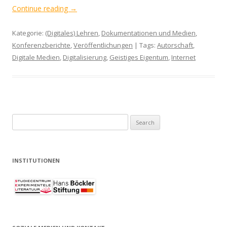
Continue reading
→
Kategorie:
(Digitales) Lehren
,
Dokumentationen und Medien
,
Konferenzberichte
,
Veröffentlichungen
| Tags:
Autorschaft
,
Digitale Medien
,
Digitalisierung
,
Geistiges Eigentum
,
Internet
S
e
a
r
INSTITUTIONEN
c
h
f
o
r