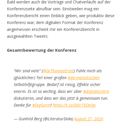
Bald werden auch die Vorträge und Chatverläufe auf der
Konferenzseite abrufbar sein. Einstweilen mag ein
Konferenzbericht einen Einblick geben, wie produktiv diese
Konferenz war; dem digitalen Format der Konferenz
angemessen erscheint mir ein Konferenzbericht in
ausgewählten Tweets:
Gesamtbewertung der Konferenz
“Wir sind viele” (
@DrThomasErnst
) Fühle mich als
(glücklicher) Teil einer großen
#germanistischen
Selbsthilfegruppe. Bedarf ist riesig, Effekte sicher
enorm. Es ist so wichtig, dass wir über
#digitaleLehre
diskutieren, und dass wir das jetzt & gemeinsam tun.
Danke für
#DigGerm
!
https://t.co/DOr75Oelgx
— Gunhild Berg (@LiteraturDida)
August 27, 2020