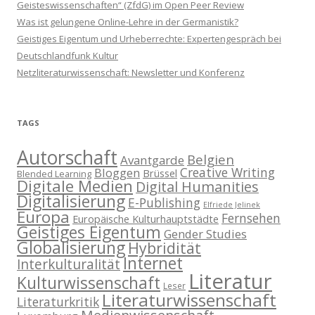
Geisteswissenschaften“ (ZfdG) im Open Peer Review
Was ist gelungene Online-Lehre in der Germanistik?
Geistiges Eigentum und Urheberrechte: Expertengespräch bei
Deutschlandfunk Kultur
Netzliteraturwissenschaft: Newsletter und Konferenz
TAGS
Autorschaft
Belgien
Avantgarde
Creative Writing
Bloggen
Brüssel
Blended Learning
Digitale Medien
Digital Humanities
Digitalisierung
E-Publishing
Elfriede Jelinek
Europa
Fernsehen
Europäische Kulturhauptstädte
Geistiges Eigentum
Gender Studies
Globalisierung
Hybridität
Internet
Interkulturalität
Literatur
Kulturwissenschaft
Leser
Literaturwissenschaft
Literaturkritik