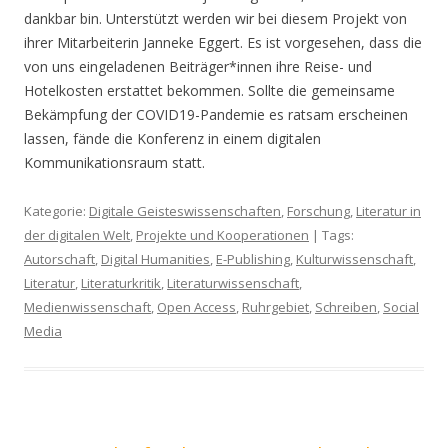
dankbar bin. Unterstützt werden wir bei diesem Projekt von
ihrer Mitarbeiterin Janneke Eggert. Es ist vorgesehen, dass die
von uns eingeladenen Beiträger*innen ihre Reise- und
Hotelkosten erstattet bekommen. Sollte die gemeinsame
Bekämpfung der COVID19-Pandemie es ratsam erscheinen
lassen, fände die Konferenz in einem digitalen
Kommunikationsraum statt.
Kategorie:
Digitale Geisteswissenschaften
,
Forschung
,
Literatur in
der digitalen Welt
,
Projekte und Kooperationen
| Tags:
Autorschaft
,
Digital Humanities
,
E-Publishing
,
Kulturwissenschaft
,
Literatur
,
Literaturkritik
,
Literaturwissenschaft
,
Medienwissenschaft
,
Open Access
,
Ruhrgebiet
,
Schreiben
,
Social
Media