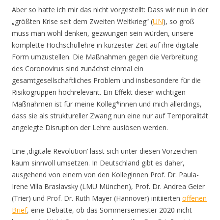
Aber so hatte ich mir das nicht vorgestellt: Dass wir nun in der
„größten Krise seit dem Zweiten Weltkrieg“ (
UN
), so groß
muss man wohl denken, gezwungen sein würden, unsere
komplette Hochschullehre in kürzester Zeit auf ihre digitale
Form umzustellen. Die Maßnahmen gegen die Verbreitung
des Coronovirus sind zunächst einmal ein
gesamtgesellschaftliches Problem und insbesondere für die
Risikogruppen hochrelevant. Ein Effekt dieser wichtigen
Maßnahmen ist für meine Kolleg*innen und mich allerdings,
dass sie als struktureller Zwang nun eine nur auf Temporalität
angelegte Disruption der Lehre auslösen werden.
Eine ‚digitale Revolution‘ lässt sich unter diesen Vorzeichen
kaum sinnvoll umsetzen. In Deutschland gibt es daher,
ausgehend von einem von den Kolleginnen Prof. Dr. Paula-
Irene Villa Braslavsky (LMU München), Prof. Dr. Andrea Geier
(Trier) und Prof. Dr. Ruth Mayer (Hannover) initiierten
offenen
Brief
, eine Debatte, ob das Sommersemester 2020 nicht