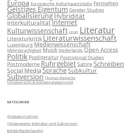
Europa
Fernsehen
Europäische Kulturhauptstädte
Geistiges Eigentum
Gender Studies
Globalisierung
Hybridität
Internet
Interkulturalität
Literatur
Kulturwissenschaft
Leser
Literaturwissenschaft
Literaturkritik
Medienwissenschaft
Luxemburg
Open Access
Musik
Nederlands
Mehrsprachigkeit
Politik
Popliteratur
Postcolonial Studies
Ruhrgebiet
Schreiben
Postmoderne
Satire
Sprache
Subkultur
Social Media
Subversion
Thomas Meinecke
Urheberrecht & Immaterialgüterrecht
KATEGORIEN
(Digitales) Lehren
(Gegenwarts-)Literatur und Subversion
België/Nederland(s)