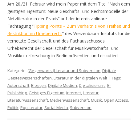
Am 20./21. Februar wird mein Paper mit dem Titel “Nach dem
geistigen Eigentum: Neue Geschäfts- und Rechtsmodelle der
Netzliteratur in der Praxis” auf der interdisziplinäre
Fachtagung “
Tipping Points – Zum Verhältnis von Freiheit und
Restriktion im Urheberrecht
” des Weizenbaum-Instituts für die
vernetzte Gesellschaft und des Fachausschusses
Urheberrecht der Gesellschaft für Musikwirtschafts- und
Musikkulturforschung in Berlin präsentiert und diskutiert.
Kategorie:
(Gegenwarts-)Literatur und Subversion
,
Digitale
Geisteswissenschaften
,
Literatur in der digitalen Welt
| Tags:
Autorschaft
,
Bloggen
,
Digitale Medien
,
Digitalisierung
,
E-
Publishing
,
Geistiges Eigentum
,
Internet
,
Literatur
,
Literaturwissenschaft
,
Medienwissenschaft
,
Musik
,
Open Access
,
Politik
,
Popliteratur
,
Social Media
,
Subversion