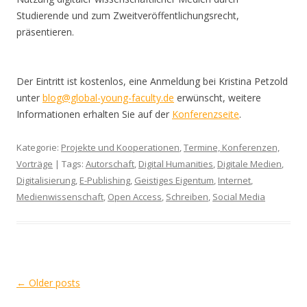
Studierende und zum Zweitveröffentlichungsrecht,
präsentieren.
Der Eintritt ist kostenlos, eine Anmeldung bei Kristina Petzold
unter
blog@global-young-faculty.de
erwünscht, weitere
Informationen erhalten Sie auf der
Konferenzseite
.
Kategorie:
Projekte und Kooperationen
,
Termine, Konferenzen,
Vorträge
| Tags:
Autorschaft
,
Digital Humanities
,
Digitale Medien
,
Digitalisierung
,
E-Publishing
,
Geistiges Eigentum
,
Internet
,
Medienwissenschaft
,
Open Access
,
Schreiben
,
Social Media
Post
←
Older posts
navigation