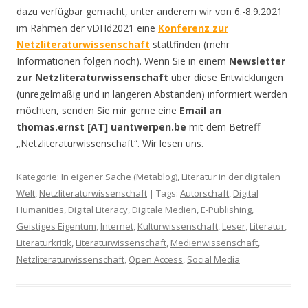
dazu verfügbar gemacht, unter anderem wir von 6.-8.9.2021
im Rahmen der vDHd2021 eine
Konferenz zur
Netzliteraturwissenschaft
stattfinden (mehr
Informationen folgen noch). Wenn Sie in einem
Newsletter
zur Netzliteraturwissenschaft
über diese Entwicklungen
(unregelmäßig und in längeren Abständen) informiert werden
möchten, senden Sie mir gerne eine
Email an
thomas.ernst [AT] uantwerpen.be
mit dem Betreff
„Netzliteraturwissenschaft“. Wir lesen uns.
Kategorie:
In eigener Sache (Metablog)
,
Literatur in der digitalen
Welt
,
Netzliteraturwissenschaft
| Tags:
Autorschaft
,
Digital
Humanities
,
Digital Literacy
,
Digitale Medien
,
E-Publishing
,
Geistiges Eigentum
,
Internet
,
Kulturwissenschaft
,
Leser
,
Literatur
,
Literaturkritik
,
Literaturwissenschaft
,
Medienwissenschaft
,
Netzliteraturwissenschaft
,
Open Access
,
Social Media