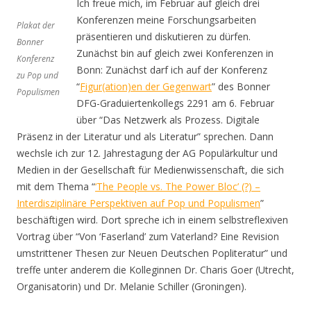
Ich freue mich, im Februar auf gleich drei
Konferenzen meine Forschungsarbeiten
Plakat der
präsentieren und diskutieren zu dürfen.
Bonner
Zunächst bin auf gleich zwei Konferenzen in
Konferenz
Bonn: Zunächst darf ich auf der Konferenz
zu Pop und
“
Figur(ation)en der Gegenwart
” des Bonner
Populismen
DFG-Graduiertenkollegs 2291 am 6. Februar
über “Das Netzwerk als Prozess. Digitale
Präsenz in der Literatur und als Literatur” sprechen. Dann
wechsle ich zur 12. Jahrestagung der AG Populärkultur und
Medien in der Gesellschaft für Medienwissenschaft, die sich
mit dem Thema “
‘The People vs. The Power Bloc’ (?) –
Interdisziplinäre Perspektiven auf Pop und Populismen
”
beschäftigen wird. Dort spreche ich in einem selbstreflexiven
Vortrag über “Von ‘Faserland’ zum Vaterland? Eine Revision
umstrittener Thesen zur Neuen Deutschen Popliteratur” und
treffe unter anderem die Kolleginnen Dr. Charis Goer (Utrecht,
Organisatorin) und Dr. Melanie Schiller (Groningen).