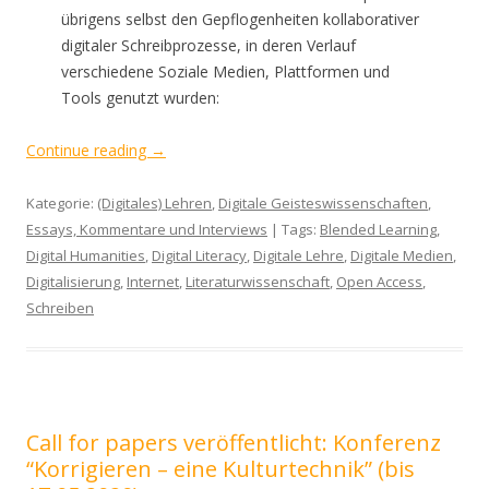
übrigens selbst den Gepflogenheiten kollaborativer
digitaler Schreibprozesse, in deren Verlauf
verschiedene Soziale Medien, Plattformen und
Tools genutzt wurden:
Continue reading
→
Kategorie:
(Digitales) Lehren
,
Digitale Geisteswissenschaften
,
Essays, Kommentare und Interviews
| Tags:
Blended Learning
,
Digital Humanities
,
Digital Literacy
,
Digitale Lehre
,
Digitale Medien
,
Digitalisierung
,
Internet
,
Literaturwissenschaft
,
Open Access
,
Schreiben
Call for papers veröffentlicht: Konferenz
“Korrigieren – eine Kulturtechnik” (bis