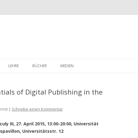
Skip
to
LEHRE
BÜCHER
MEDIEN
content
als of Digital Publishing in the
Ernst |
Schreibe einen Kommentar
y III, 27. April 2015, 13:00-20:00, Universität
pavillon, Universitätsstr. 12