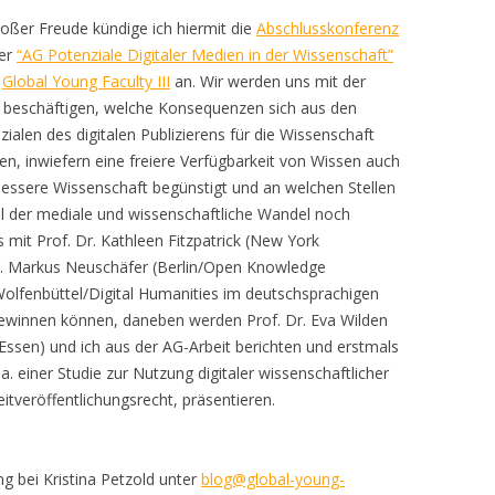
roßer Freude kündige ich hiermit die
Abschlusskonferenz
er
“AG Potenziale Digitaler Medien in der Wissenschaft”
r
Global Young Faculty III
an. Wir werden uns mit der
 beschäftigen, welche Konsequenzen sich aus den
zialen des digitalen Publizierens für die Wissenschaft
en, inwiefern eine freiere Verfügbarkeit von Wissen auch
bessere Wissenschaft begünstigt und an welchen Stellen
ll der mediale und wissenschaftliche Wandel noch
s mit Prof. Dr. Kathleen Fitzpatrick (New York
r. Markus Neuschäfer (Berlin/Open Knowledge
olfenbüttel/Digital Humanities im deutschsprachigen
ewinnen können, daneben werden Prof. Dr. Eva Wilden
Essen) und ich aus der AG-Arbeit berichten und erstmals
a. einer Studie zur Nutzung digitaler wissenschaftlicher
veröffentlichungsrecht, präsentieren.
ng bei Kristina Petzold unter
blog@global-young-