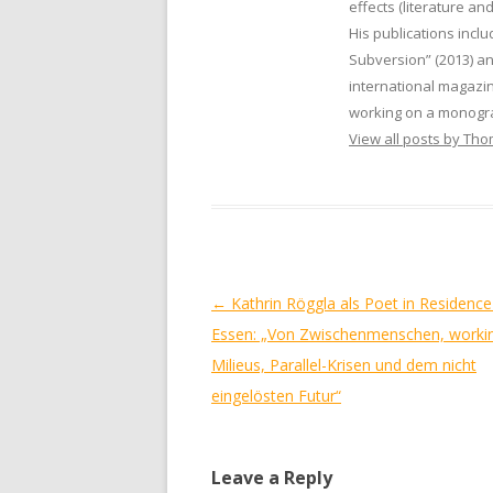
effects (literature and
His publications inclu
Subversion” (2013) a
international magazin
working on a monogra
View all posts by Th
Post
←
Kathrin Röggla als Poet in Residence
navigation
Essen: „Von Zwischenmenschen, worki
Milieus, Parallel-Krisen und dem nicht
eingelösten Futur“
Leave a Reply