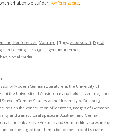
onen erhalten Sie auf der
Konferenzseite
.
ermine, Konferenzen, Vorträge
| Tags:
Autorschaft
,
Digital
g
,
E-Publishing
,
Geistiges Eigentum
,
Internet
,
iben
,
Social Media
st
ssor of Modern German Literature at the University of
ks at the University of Amsterdam and holds a venia legendi
 Studies/German Studies at the University of Duisburg-
ocuses on the construction of identities, images of Germany
uality and transcultural spaces in Austrian and German
mental and subversive Austrian and German literatures in the
 and on the digital transformation of media and its cultural