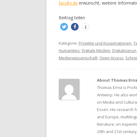
faculty.de
erwünscht, weitere Informati
Beitrag teilen
Kategorie:
Projekte und Kooperationen
,
T
Humanities
,
Digitale Medien
,
Digitalisierun
Medienwissenschaft
,
Open Access
,
Schre
About Thomas Ern
Thomas Ernst is Profe
Antwerp. He also wor
on Media and Cultural
Essen. His research f
and Europe, multiling
literature; on experi
20th and 21st century;