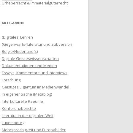
Urheberrecht & Immaterialgüterrecht
KATEGORIEN
(Digitales) Lehren
(Gegenwarts-)Literatur und Subversion
België/Nederland(s)
Digitale Geisteswissenschaften
Dokumentationen und Medien
Essays, Kommentare und Interviews
Forschung
Geistiges Eigentum im Medienwandel
In eigener Sache (Metablog)
Interkulturelle Raeume
Konferenzberichte
Literatur in der digitalen Welt
Luxembourg
Mehrsprachigkeit und Europabilder