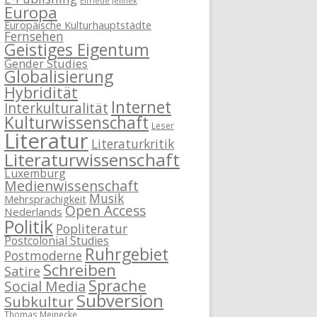
Elfriede Jelinek
Europa
Europäische Kulturhauptstädte
Fernsehen
Geistiges Eigentum
Gender Studies
Globalisierung
Hybridität
Internet
Interkulturalität
Kulturwissenschaft
Leser
Literatur
Literaturkritik
Literaturwissenschaft
Luxemburg
Medienwissenschaft
Musik
Mehrsprachigkeit
Open Access
Nederlands
Politik
Popliteratur
Postcolonial Studies
Ruhrgebiet
Postmoderne
Schreiben
Satire
Sprache
Social Media
Subversion
Subkultur
Thomas Meinecke