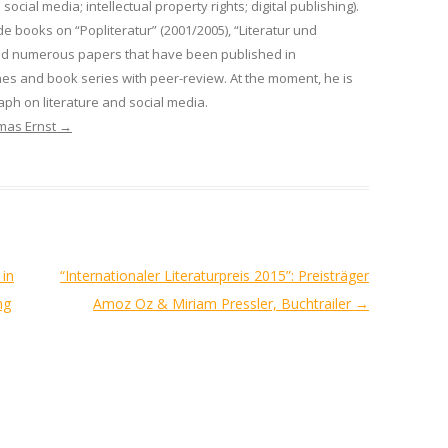
 social media; intellectual property rights; digital publishing).
de books on “Popliteratur” (2001/2005), “Literatur und
nd numerous papers that have been published in
es and book series with peer-review. At the moment, he is
ph on literature and social media.
omas Ernst
→
 in
“Internationaler Literaturpreis 2015”: Preisträger
ng
Amoz Oz & Miriam Pressler, Buchtrailer
→