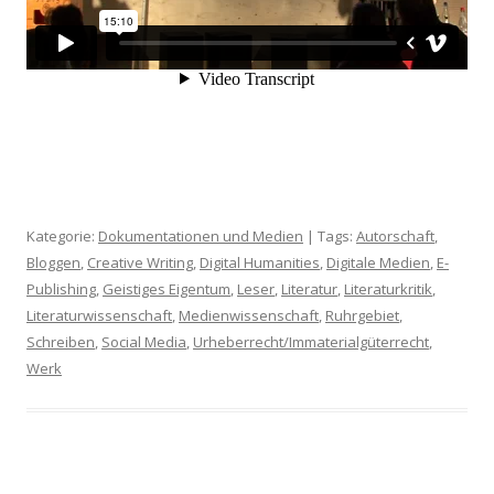
Kategorie:
Dokumentationen und Medien
| Tags:
Autorschaft
,
Bloggen
,
Creative Writing
,
Digital Humanities
,
Digitale Medien
,
E-
Publishing
,
Geistiges Eigentum
,
Leser
,
Literatur
,
Literaturkritik
,
Literaturwissenschaft
,
Medienwissenschaft
,
Ruhrgebiet
,
Schreiben
,
Social Media
,
Urheberrecht/Immaterialgüterrecht
,
Werk