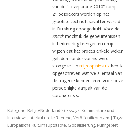
van de “Loveparade 2010”-ramp:
21 bezoekers werden op het
grootste technofestival ter wereld
in Duisburg doodgedrukt. Voor de
Knack
mocht ik de gebeurtenissen
in herinnering brengen en erop
wijzen dat het proces enkele weken
geleden zonder vonnis werd
stopgezet. In
mijn opiniestuk
heb ik
opgeschreven wat we allemaal van
de tragedie kunnen leren voor onze
persoonlijke aanpak van de
corona-crisis.
Kategorie:
België/Nederland(s)
,
Essays, Kommentare und
Interviews
,
Interkulturelle Raeume
,
Veröffentlichungen
| Tags:
Europäische Kulturhauptstädte
,
Globalisierung
,
Ruhrgebiet