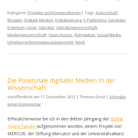
Kategorie:
Projekte und Kooperationen
| Tags:
Autorschaft
,
Bloggen
,
Digitale Medien
,
Digitalisierung
,
E-Publishing
,
Geistiges
Eigentum
,
Leser
,
Literatur
,
Literaturwissenschaft
,
Medienwissenschaft
,
Open Access
,
Ruhrgebiet
,
Social Media
,
Urheberrecht/Immaterialgüterrecht
,
Werk
Die Potenziale digitaler Medien in der
Wissenschaft
Veröffentlicht am 17. December 2013 | Thomas Ernst |
Schreibe
einen Kommentar
Erfreulicherweise bin ich in den dritten Jahrgang der
Global
Young Faculty
aufgenommen worden, einem Projekt von
MERCUR, der Stiftung Mercator und der Universitätsallianz