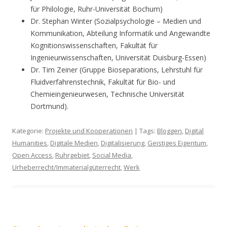
für Philologie, Ruhr-Universität Bochum)
Dr. Stephan Winter (Sozialpsychologie – Medien und
Kommunikation, Abteilung Informatik und Angewandte
Kognitionswissenschaften, Fakultät für
Ingenieurwissenschaften, Universität Duisburg-Essen)
Dr. Tim Zeiner (Gruppe Bioseparations, Lehrstuhl für
Fluidverfahrenstechnik, Fakultät für Bio- und
Chemieingenieurwesen, Technische Universität
Dortmund).
Kategorie:
Projekte und Kooperationen
| Tags:
Bloggen
,
Digital
Humanities
,
Digitale Medien
,
Digitalisierung
,
Geistiges Eigentum
,
Open Access
,
Ruhrgebiet
,
Social Media
,
Urheberrecht/Immaterialgüterrecht
,
Werk