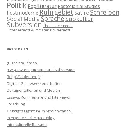
Politik
Popliteratur
Postcolonial Studies
Ruhrgebiet
Schreiben
Postmoderne
Satire
Sprache
Subkultur
Social Media
Subversion
Thomas Meinecke
Urheberrecht & Immaterialgüterrecht
KATEGORIEN
(Digitales) Lehren
(Gegenwarts-)Literatur und Subversion
België/Nederland(s)
Digitale Geisteswissenschaften
Dokumentationen und Medien
Essays, Kommentare und Interviews
Forschung
Geistiges Eigentum im Medienwandel
In eigener Sache (Metablog)
Interkulturelle Raeume