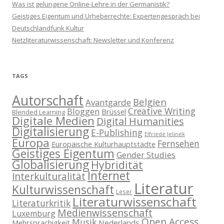
Was ist gelungene Online-Lehre in der Germanistik?
Geistiges Eigentum und Urheberrechte: Expertengespräch bei
Deutschlandfunk Kultur
Netzliteraturwissenschaft: Newsletter und Konferenz
TAGS
Autorschaft
Belgien
Avantgarde
Creative Writing
Bloggen
Brüssel
Blended Learning
Digitale Medien
Digital Humanities
Digitalisierung
E-Publishing
Elfriede Jelinek
Europa
Fernsehen
Europäische Kulturhauptstädte
Geistiges Eigentum
Gender Studies
Globalisierung
Hybridität
Internet
Interkulturalität
Literatur
Kulturwissenschaft
Leser
Literaturwissenschaft
Literaturkritik
Medienwissenschaft
Luxemburg
Open Access
Musik
Nederlands
Mehrsprachigkeit