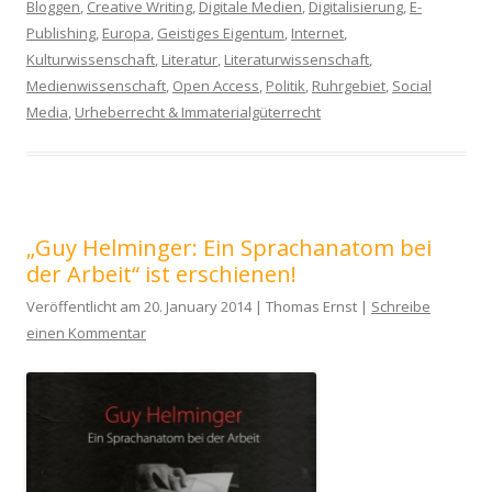
Bloggen
,
Creative Writing
,
Digitale Medien
,
Digitalisierung
,
E-
Publishing
,
Europa
,
Geistiges Eigentum
,
Internet
,
Kulturwissenschaft
,
Literatur
,
Literaturwissenschaft
,
Medienwissenschaft
,
Open Access
,
Politik
,
Ruhrgebiet
,
Social
Media
,
Urheberrecht & Immaterialgüterrecht
„Guy Helminger: Ein Sprachanatom bei
der Arbeit“ ist erschienen!
Veröffentlicht am 20. January 2014 | Thomas Ernst |
Schreibe
einen Kommentar