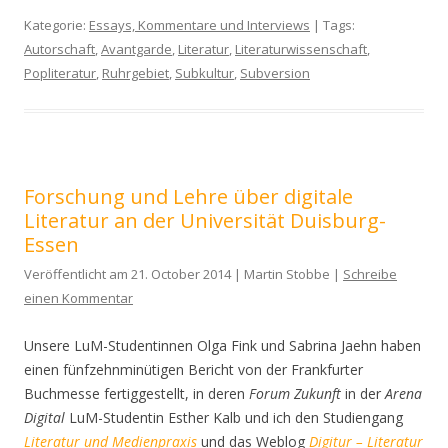
Kategorie:
Essays, Kommentare und Interviews
| Tags:
Autorschaft
,
Avantgarde
,
Literatur
,
Literaturwissenschaft
,
Popliteratur
,
Ruhrgebiet
,
Subkultur
,
Subversion
Forschung und Lehre über digitale
Literatur an der Universität Duisburg-
Essen
Veröffentlicht am 21. October 2014 | Martin Stobbe |
Schreibe
einen Kommentar
Unsere LuM-Studentinnen Olga Fink und Sabrina Jaehn haben
einen fünfzehnminütigen Bericht von der Frankfurter
Buchmesse fertiggestellt, in deren
Forum Zukunft
in der
Arena
Digital
LuM-Studentin Esther Kalb und ich den Studiengang
Literatur und Medienpraxis
und das Weblog
Digitur – Literatur