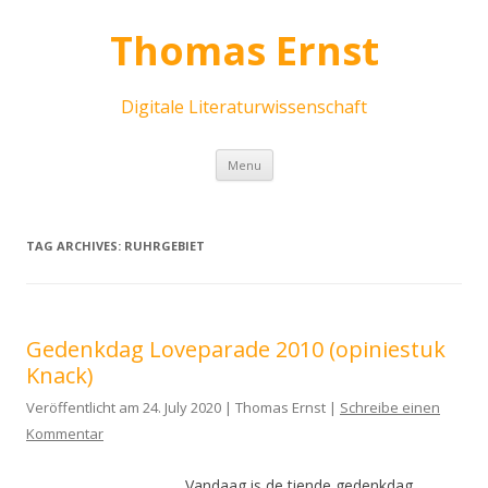
Thomas Ernst
Digitale Literaturwissenschaft
Skip
Menu
to
content
TAG ARCHIVES:
RUHRGEBIET
Gedenkdag Loveparade 2010 (opiniestuk
Knack)
Veröffentlicht am 24. July 2020 | Thomas Ernst |
Schreibe einen
Kommentar
Vandaag is de tiende gedenkdag