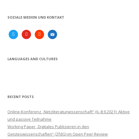
SOZIALE MEDIEN UND KONTAKT
twitter
youtube
soundcloud
email
LANGUAGES AND CULTURES
RECENT POSTS
Online-Konferenz „Netzliteraturwissenschaft“ (6.-8.9.2021): Aktive
und passive Teilnahme
Working Paper „Digitales Publizieren in den
Geisteswissenschaften“ (ZfdG) im Open Peer Review