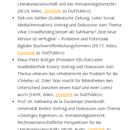
Literaturwissenschaft und das Immaterialgüterrecht«
(26:24, Video,
Direktlink
zu DuEPublico)
Dirk von Gehlen (Süddeutsche Zeitung, Leiter Social
Media/Innovation): Vortrag und Diskussion zum Thema
»War Crowdfunding besser als Suhrkamp? ‚Eine neue
Version ist verfügbar‘ – Probleme und Potenziale
digitaler Buchveröffentlichungsformen« (59:17, Video,
Direktlink
zu DuEPublico)
Klaus-Peter Böttger (Präsident EBLIDA/Leiter
Stadtbibliothek Essen): Vortrag und Diskussion zum
Thema »Warum das Urheberrecht ein Problem für die
›Onleihe‹ ist. Oder: Was macht für Bibliotheken den
Unterschied zwischen einem Kauf und einer Lizenz
aus?« (54:09, Video,
Direktlink
zu DuEPublico)
Prof. Dr. Katharina de la Durantaye (Humboldt-
Universität Berlin): Vortrag und Diskussion zum Thema
»›Geistiges Eigentum‹ vs. Immaterialgüterrecht.
Rechtswissenschaftliche Perspektiven für die
Literaturwissenschaft« (46:00, Audio,
Direktlink
zu