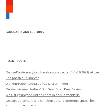
y
i
o
s
t
u
o
e
t
t
u
m
e
u
n
a
r
b
d
i
LANGUAGES AND CULTURES
e
c
l
l
o
u
d
RECENT POSTS
Online-Konferenz „Netzliteraturwissenschaft“ (6.-8.9.2021): Aktive
und passive Teilnahme
Working Paper „Digitales Publizieren in den
Geisteswissenschaften“ (ZfdG) im Open Peer Review
Was ist gelungene Online-Lehre in der Germanistik?
Geistiges Eigentum und Urheberrechte: Expertengespräch bei