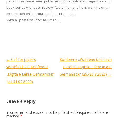
papers that have been published in international magazines and
book series with peer-review. At the moment, he is working on a
monograph on literature and social media.
View all posts by Thomas Ernst
→
Post
←
Call for papers
Konferenz „Während und nach
navigation
veröffentlicht: Konferenz
Corona: Digitale Lehre in der
„Digitale Lehre Germanistik“
Germanistik“ (25./26.8.2020)
→
(bis 31.07.2020)
Leave a Reply
Your email address will not be published.
Required fields are
marked
*