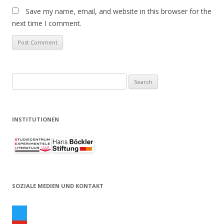
Save my name, email, and website in this browser for the
next time I comment.
S
e
a
r
INSTITUTIONEN
c
h
f
o
r
SOZIALE MEDIEN UND KONTAKT
:
t
w