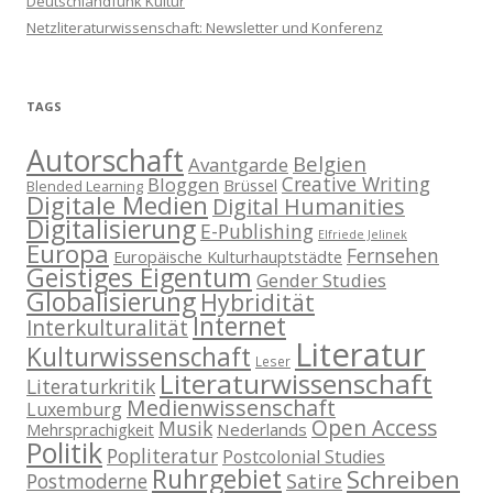
Deutschlandfunk Kultur
Netzliteraturwissenschaft: Newsletter und Konferenz
TAGS
Autorschaft
Belgien
Avantgarde
Creative Writing
Bloggen
Brüssel
Blended Learning
Digitale Medien
Digital Humanities
Digitalisierung
E-Publishing
Elfriede Jelinek
Europa
Fernsehen
Europäische Kulturhauptstädte
Geistiges Eigentum
Gender Studies
Globalisierung
Hybridität
Internet
Interkulturalität
Literatur
Kulturwissenschaft
Leser
Literaturwissenschaft
Literaturkritik
Medienwissenschaft
Luxemburg
Open Access
Musik
Nederlands
Mehrsprachigkeit
Politik
Popliteratur
Postcolonial Studies
Ruhrgebiet
Schreiben
Postmoderne
Satire