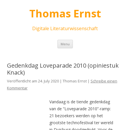
Thomas Ernst
Digitale Literaturwissenschaft
Skip
Menu
to
content
Gedenkdag Loveparade 2010 (opiniestuk
Knack)
Veröffentlicht am 24. July 2020 | Thomas Ernst |
Schreibe einen
Kommentar
Vandaag is de tiende gedenkdag
van de “Loveparade 2010”-ramp:
21 bezoekers werden op het
grootste technofestival ter wereld
in Duisburg doodgedrukt. Voor de