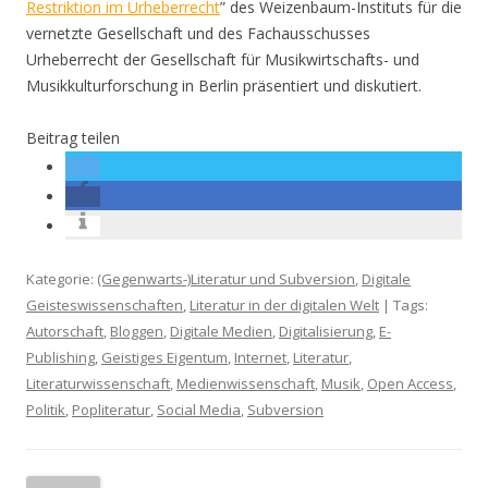
Restriktion im Urheberrecht
” des Weizenbaum-Instituts für die
vernetzte Gesellschaft und des Fachausschusses
Urheberrecht der Gesellschaft für Musikwirtschafts- und
Musikkulturforschung in Berlin präsentiert und diskutiert.
Beitrag teilen
Kategorie:
(Gegenwarts-)Literatur und Subversion
,
Digitale
Geisteswissenschaften
,
Literatur in der digitalen Welt
| Tags:
Autorschaft
,
Bloggen
,
Digitale Medien
,
Digitalisierung
,
E-
Publishing
,
Geistiges Eigentum
,
Internet
,
Literatur
,
Literaturwissenschaft
,
Medienwissenschaft
,
Musik
,
Open Access
,
Politik
,
Popliteratur
,
Social Media
,
Subversion