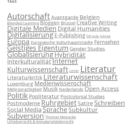
TAGS
Autorschaft
Belgien
Avantgarde
Creative Writing
Bloggen
Brüssel
Blended Learning
Digitale Medien
Digital Humanities
Digitalisierung
E-Publishing
Elfriede Jelinek
Europa
Fernsehen
Europäische Kulturhauptstädte
Geistiges Eigentum
Gender Studies
Globalisierung
Hybridität
Internet
Interkulturalität
Literatur
Kulturwissenschaft
Leser
Literaturwissenschaft
Literaturkritik
Medienwissenschaft
Luxemburg
Open Access
Musik
Nederlands
Mehrsprachigkeit
Politik
Popliteratur
Postcolonial Studies
Ruhrgebiet
Schreiben
Postmoderne
Satire
Sprache
Subkultur
Social Media
Subversion
Thomas Meinecke
Urheberrecht & Immaterialgüterrecht