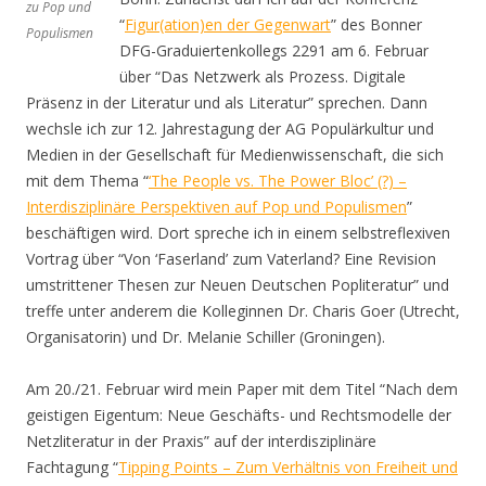
zu Pop und
“
Figur(ation)en der Gegenwart
” des Bonner
Populismen
DFG-Graduiertenkollegs 2291 am 6. Februar
über “Das Netzwerk als Prozess. Digitale
Präsenz in der Literatur und als Literatur” sprechen. Dann
wechsle ich zur 12. Jahrestagung der AG Populärkultur und
Medien in der Gesellschaft für Medienwissenschaft, die sich
mit dem Thema “
‘The People vs. The Power Bloc’ (?) –
Interdisziplinäre Perspektiven auf Pop und Populismen
”
beschäftigen wird. Dort spreche ich in einem selbstreflexiven
Vortrag über “Von ‘Faserland’ zum Vaterland? Eine Revision
umstrittener Thesen zur Neuen Deutschen Popliteratur” und
treffe unter anderem die Kolleginnen Dr. Charis Goer (Utrecht,
Organisatorin) und Dr. Melanie Schiller (Groningen).
Am 20./21. Februar wird mein Paper mit dem Titel “Nach dem
geistigen Eigentum: Neue Geschäfts- und Rechtsmodelle der
Netzliteratur in der Praxis” auf der interdisziplinäre
Fachtagung “
Tipping Points – Zum Verhältnis von Freiheit und