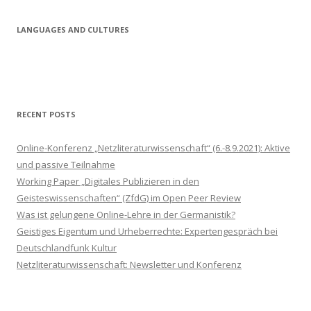
e
u
n
a
r
b
d
i
LANGUAGES AND CULTURES
e
c
l
l
o
u
d
RECENT POSTS
Online-Konferenz „Netzliteraturwissenschaft“ (6.-8.9.2021): Aktive
und passive Teilnahme
Working Paper „Digitales Publizieren in den
Geisteswissenschaften“ (ZfdG) im Open Peer Review
Was ist gelungene Online-Lehre in der Germanistik?
Geistiges Eigentum und Urheberrechte: Expertengespräch bei
Deutschlandfunk Kultur
Netzliteraturwissenschaft: Newsletter und Konferenz