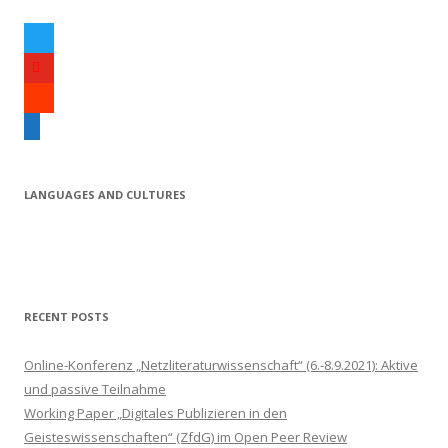
t
w
y
i
o
s
t
u
o
e
t
t
u
m
e
u
n
a
r
b
d
i
LANGUAGES AND CULTURES
e
c
l
l
o
u
d
RECENT POSTS
Online-Konferenz „Netzliteraturwissenschaft“ (6.-8.9.2021): Aktive
und passive Teilnahme
Working Paper „Digitales Publizieren in den
Geisteswissenschaften“ (ZfdG) im Open Peer Review