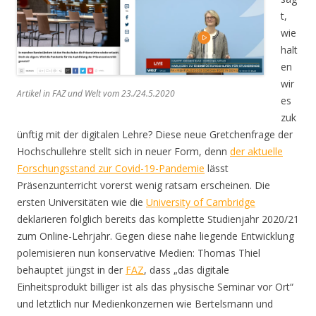
t,
wie
halt
en
wir
Artikel in FAZ und Welt vom 23./24.5.2020
es
zuk
ünftig mit der digitalen Lehre? Diese neue Gretchenfrage der
Hochschullehre stellt sich in neuer Form, denn
der aktuelle
Forschungsstand zur Covid-19-Pandemie
lässt
Präsenzunterricht vorerst wenig ratsam erscheinen. Die
ersten Universitäten wie die
University of Cambridge
deklarieren folglich bereits das komplette Studienjahr 2020/21
zum Online-Lehrjahr. Gegen diese nahe liegende Entwicklung
polemisieren nun konservative Medien: Thomas Thiel
behauptet jüngst in der
FAZ
, dass „das digitale
Einheitsprodukt billiger ist als das physische Seminar vor Ort“
und letztlich nur Medienkonzernen wie Bertelsmann und