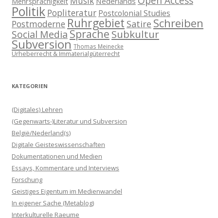
Open Access
Musik
Nederlands
Mehrsprachigkeit
Politik
Popliteratur
Postcolonial Studies
Ruhrgebiet
Schreiben
Postmoderne
Satire
Sprache
Subkultur
Social Media
Subversion
Thomas Meinecke
Urheberrecht & Immaterialgüterrecht
KATEGORIEN
(Digitales) Lehren
(Gegenwarts-)Literatur und Subversion
België/Nederland(s)
Digitale Geisteswissenschaften
Dokumentationen und Medien
Essays, Kommentare und Interviews
Forschung
Geistiges Eigentum im Medienwandel
In eigener Sache (Metablog)
Interkulturelle Raeume