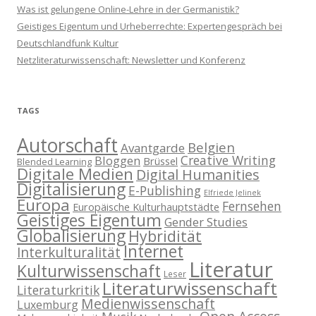
Was ist gelungene Online-Lehre in der Germanistik?
Geistiges Eigentum und Urheberrechte: Expertengespräch bei
Deutschlandfunk Kultur
Netzliteraturwissenschaft: Newsletter und Konferenz
TAGS
Autorschaft
Belgien
Avantgarde
Creative Writing
Bloggen
Brüssel
Blended Learning
Digitale Medien
Digital Humanities
Digitalisierung
E-Publishing
Elfriede Jelinek
Europa
Fernsehen
Europäische Kulturhauptstädte
Geistiges Eigentum
Gender Studies
Globalisierung
Hybridität
Internet
Interkulturalität
Literatur
Kulturwissenschaft
Leser
Literaturwissenschaft
Literaturkritik
Medienwissenschaft
Luxemburg