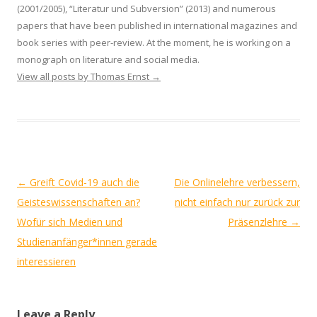
(2001/2005), “Literatur und Subversion” (2013) and numerous
papers that have been published in international magazines and
book series with peer-review. At the moment, he is working on a
monograph on literature and social media.
View all posts by Thomas Ernst
→
Post
←
Greift Covid-19 auch die
Die Onlinelehre verbessern,
navigation
Geisteswissenschaften an?
nicht einfach nur zurück zur
Wofür sich Medien und
Präsenzlehre
→
Studienanfänger*innen gerade
interessieren
Leave a Reply