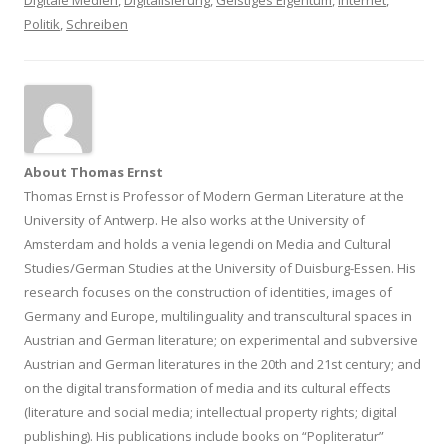
Digitale Medien
,
Digitalisierung
,
Geistiges Eigentum
,
Internet
,
Politik
,
Schreiben
About Thomas Ernst
Thomas Ernst is Professor of Modern German Literature at the
University of Antwerp. He also works at the University of
Amsterdam and holds a venia legendi on Media and Cultural
Studies/German Studies at the University of Duisburg-Essen. His
research focuses on the construction of identities, images of
Germany and Europe, multilinguality and transcultural spaces in
Austrian and German literature; on experimental and subversive
Austrian and German literatures in the 20th and 21st century; and
on the digital transformation of media and its cultural effects
(literature and social media; intellectual property rights; digital
publishing). His publications include books on “Popliteratur”