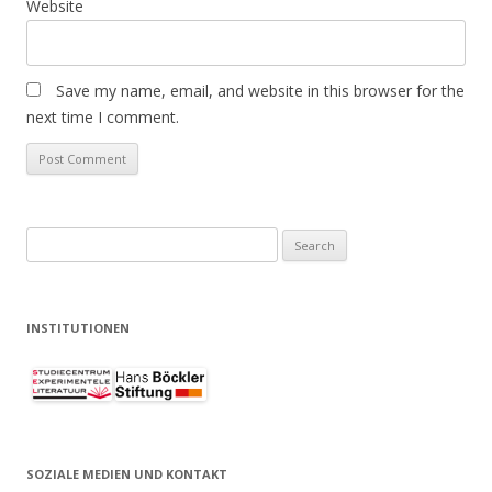
Website
Save my name, email, and website in this browser for the
next time I comment.
S
e
a
r
INSTITUTIONEN
c
h
f
o
r
SOZIALE MEDIEN UND KONTAKT
: