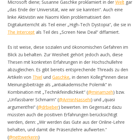
Microsoft diene; Susanne Gaschke proklamiert in der
Welt
gar
„das Ende der Universität, wie wir sie kannten“. Auch eine
linke Aktivistin wie Naomi Klein problematisiert den
Digitalunterricht als Teil einer „High-Tech Dystopia“, die sie in
The Intercept
als Teil des „Screen New Deal“ diffamiert.
Es ist weise, diese sozialen und ökonomischen Gefahren im
Blick zu behalten. Zur Weisheit gehört jedoch auch, diese
Thesen mit konkreten Erfahrungen in der Hochschullehre
abzugleichen. Es gibt bereits entsprechende Threads zu den
Artikeln von
Thiel
und
Gaschke
, in denen Kolleg*innen diese
Meinungsbeiträge als „antiakademische Polemik“ in
Kombination mit „Technikfeindlichkeit“ (
@miriamzeh
) bzw.
„Unfassbarer Schmarrn“ (
@ArminNassehi
) und „quasi
argumentfrei“ (
@drbieber
) bewerten. Im Gegensatz dazu
müssten auch die positiven Erfahrungen berücksichtigt
werden, denn: „Wir werden das Gute aus der Online-Lehre
behalten, und damit die Präsenzlehre aufwerten.“
(
@nettwerkerin
)