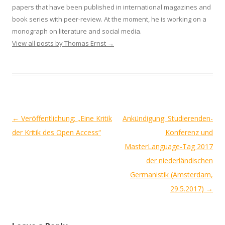
papers that have been published in international magazines and
book series with peer-review. At the moment, he is working on a
monograph on literature and social media.
View all posts by Thomas Ernst
→
Post
←
Veröffentlichung: „Eine Kritik
Ankündigung: Studierenden-
navigation
der Kritik des Open Access“
Konferenz und
MasterLanguage-Tag 2017
der niederländischen
Germanistik (Amsterdam,
29.5.2017)
→