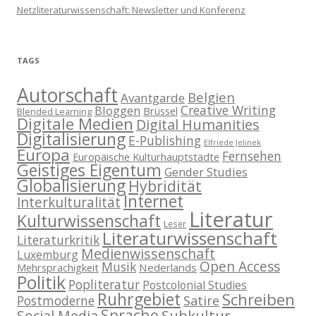
Netzliteraturwissenschaft: Newsletter und Konferenz
TAGS
Autorschaft
Belgien
Avantgarde
Creative Writing
Bloggen
Brüssel
Blended Learning
Digitale Medien
Digital Humanities
Digitalisierung
E-Publishing
Elfriede Jelinek
Europa
Fernsehen
Europäische Kulturhauptstädte
Geistiges Eigentum
Gender Studies
Globalisierung
Hybridität
Internet
Interkulturalität
Literatur
Kulturwissenschaft
Leser
Literaturwissenschaft
Literaturkritik
Medienwissenschaft
Luxemburg
Open Access
Musik
Nederlands
Mehrsprachigkeit
Politik
Popliteratur
Postcolonial Studies
Ruhrgebiet
Schreiben
Postmoderne
Satire
Sprache
Subkultur
Social Media