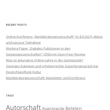
l
l
o
u
d
RECENT POSTS
Online-Konferenz „Netzliteraturwissenschaft“ (6.-8.9.2021): Aktive
und passive Teilnahme
Working Paper „Digitales Publizieren in den
Geisteswissenschaften“ (ZfdG) im Open Peer Review
Was ist gelungene Online-Lehre in der Germanistik?
Geistiges Eigentum und Urheberrechte: Expertengespräch bei
Deutschlandfunk Kultur
Netzliteraturwissenschaft: Newsletter und Konferenz
TAGS
Autorschaft
Belgien
Avantgarde