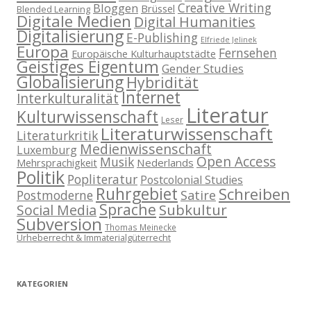
Creative Writing
Bloggen
Brüssel
Blended Learning
Digitale Medien
Digital Humanities
Digitalisierung
E-Publishing
Elfriede Jelinek
Europa
Fernsehen
Europäische Kulturhauptstädte
Geistiges Eigentum
Gender Studies
Globalisierung
Hybridität
Internet
Interkulturalität
Literatur
Kulturwissenschaft
Leser
Literaturwissenschaft
Literaturkritik
Medienwissenschaft
Luxemburg
Open Access
Musik
Nederlands
Mehrsprachigkeit
Politik
Popliteratur
Postcolonial Studies
Ruhrgebiet
Schreiben
Postmoderne
Satire
Sprache
Subkultur
Social Media
Subversion
Thomas Meinecke
Urheberrecht & Immaterialgüterrecht
KATEGORIEN