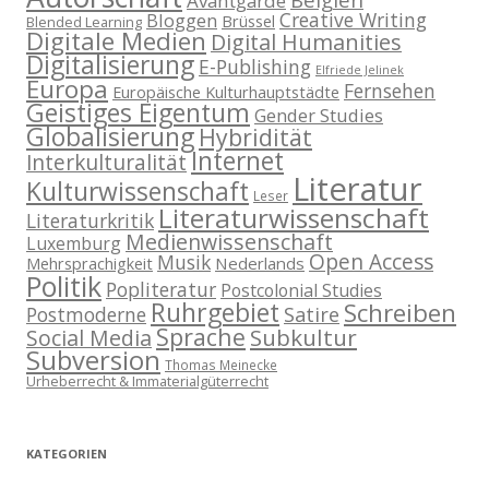
Avantgarde
Creative Writing
Bloggen
Brüssel
Blended Learning
Digitale Medien
Digital Humanities
Digitalisierung
E-Publishing
Elfriede Jelinek
Europa
Fernsehen
Europäische Kulturhauptstädte
Geistiges Eigentum
Gender Studies
Globalisierung
Hybridität
Internet
Interkulturalität
Literatur
Kulturwissenschaft
Leser
Literaturwissenschaft
Literaturkritik
Medienwissenschaft
Luxemburg
Open Access
Musik
Nederlands
Mehrsprachigkeit
Politik
Popliteratur
Postcolonial Studies
Ruhrgebiet
Schreiben
Postmoderne
Satire
Sprache
Subkultur
Social Media
Subversion
Thomas Meinecke
Urheberrecht & Immaterialgüterrecht
KATEGORIEN