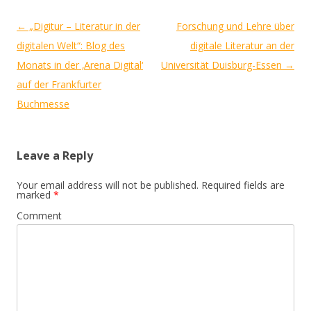
Post
←
„Digitur – Literatur in der
Forschung und Lehre über
navigation
digitalen Welt“: Blog des
digitale Literatur an der
Monats in der ‚Arena Digital‘
Universität Duisburg-Essen
→
auf der Frankfurter
Buchmesse
Leave a Reply
Your email address will not be published.
Required fields are
marked
*
Comment