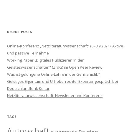
l
o
u
d
RECENT POSTS
Online-Konferenz „Netzliteraturwissenschaft“ (6.-8.9.2021): Aktive
und passive Teilnahme
Working Paper „Digitales Publizieren in den
Geisteswissenschaften“ (ZfdG) im Open Peer Review
Was ist gelungene Online-Lehre in der Germanistik?
Geistiges Eigentum und Urheberrechte: Expertengespräch bei
Deutschlandfunk Kultur
Netzliteraturwissenschaft: Newsletter und Konferenz
TAGS
Autorschaft
Belgien