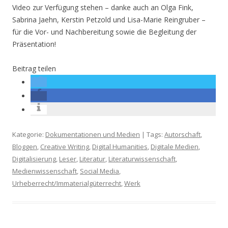
Video zur Verfügung stehen – danke auch an Olga Fink,
Sabrina Jaehn, Kerstin Petzold und Lisa-Marie Reingruber –
für die Vor- und Nachbereitung sowie die Begleitung der
Präsentation!
Beitrag teilen
Kategorie:
Dokumentationen und Medien
| Tags:
Autorschaft
,
Bloggen
,
Creative Writing
,
Digital Humanities
,
Digitale Medien
,
Digitalisierung
,
Leser
,
Literatur
,
Literaturwissenschaft
,
Medienwissenschaft
,
Social Media
,
Urheberrecht/Immaterialgüterrecht
,
Werk