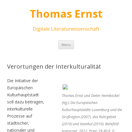
Thomas Ernst
Digitale Literaturwissenschaft
Skip
Menu
to
content
Verortungen der Interkulturalität
Die Initiative der
Europäischen
Kulturhauptstadt
Thomas Ernst und Dieter Heimböckel
soll dazu beitragen,
(Hg.): Die Europäischen
interkulturelle
Kulturhauptstädte Luxemburg und die
Prozesse auf
Großregion (2007), das Ruhrgebiet
städtischer,
(2010) und Istanbul (2010). Bielefeld:
nationaler und
transcript, 2012. Print: 29,80 €, E-