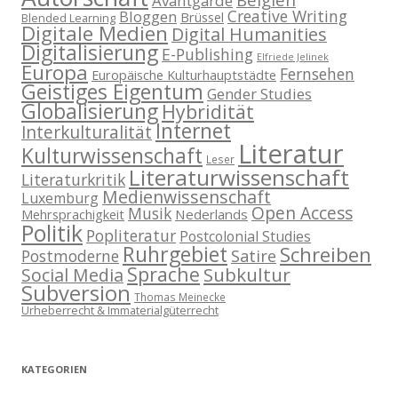
Avantgarde
Creative Writing
Bloggen
Brüssel
Blended Learning
Digitale Medien
Digital Humanities
Digitalisierung
E-Publishing
Elfriede Jelinek
Europa
Fernsehen
Europäische Kulturhauptstädte
Geistiges Eigentum
Gender Studies
Globalisierung
Hybridität
Internet
Interkulturalität
Literatur
Kulturwissenschaft
Leser
Literaturwissenschaft
Literaturkritik
Medienwissenschaft
Luxemburg
Open Access
Musik
Nederlands
Mehrsprachigkeit
Politik
Popliteratur
Postcolonial Studies
Ruhrgebiet
Schreiben
Postmoderne
Satire
Sprache
Subkultur
Social Media
Subversion
Thomas Meinecke
Urheberrecht & Immaterialgüterrecht
KATEGORIEN