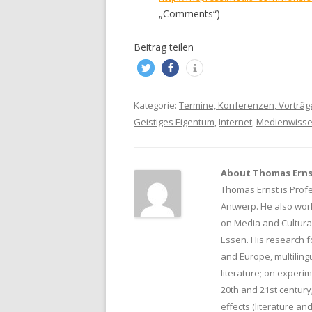
„Comments“)
Beitrag teilen
Kategorie:
Termine, Konferenzen, Vorträg
Geistiges Eigentum
,
Internet
,
Medienwisse
About Thomas Ern
Thomas Ernst is Profe
Antwerp. He also wor
on Media and Cultural
Essen. His research f
and Europe, multiling
literature; on experi
20th and 21st century;
effects (literature and