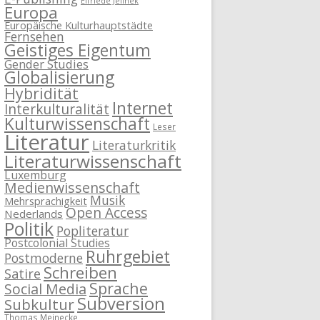
Elfriede Jelinek
Europa
Europäische Kulturhauptstädte
Fernsehen
Geistiges Eigentum
Gender Studies
Globalisierung
Hybridität
Internet
Interkulturalität
Kulturwissenschaft
Leser
Literatur
Literaturkritik
Literaturwissenschaft
Luxemburg
Medienwissenschaft
Musik
Mehrsprachigkeit
Open Access
Nederlands
Politik
Popliteratur
Postcolonial Studies
Ruhrgebiet
Postmoderne
Schreiben
Satire
Sprache
Social Media
Subversion
Subkultur
Thomas Meinecke