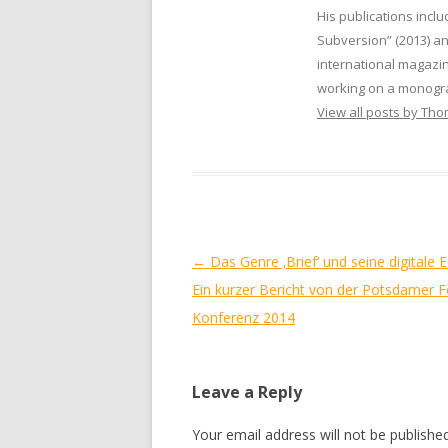
His publications inclu
Subversion” (2013) a
international magazin
working on a monogra
View all posts by Th
Post
←
Das Genre ‚Brief‘ und seine digitale E
navigation
Ein kurzer Bericht von der Potsdamer 
Konferenz 2014
Leave a Reply
Your email address will not be published