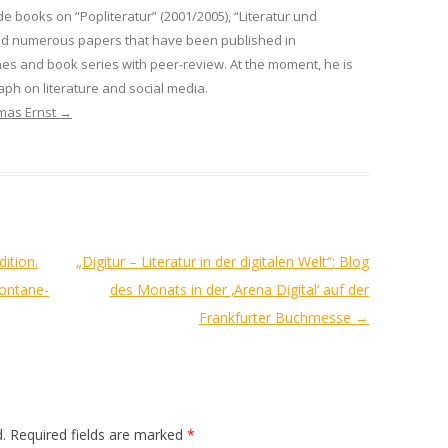
de books on “Popliteratur” (2001/2005), “Literatur und
nd numerous papers that have been published in
es and book series with peer-review. At the moment, he is
ph on literature and social media.
omas Ernst
→
dition.
„Digitur – Literatur in der digitalen Welt“: Blog
Fontane-
des Monats in der ‚Arena Digital‘ auf der
Frankfurter Buchmesse
→
.
Required fields are marked
*