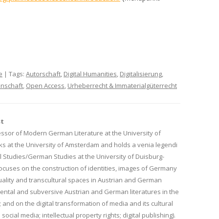
e
| Tags:
Autorschaft
,
Digital Humanities
,
Digitalisierung
,
nschaft
,
Open Access
,
Urheberrecht & Immaterialgüterrecht
st
ssor of Modern German Literature at the University of
ks at the University of Amsterdam and holds a venia legendi
 Studies/German Studies at the University of Duisburg-
ocuses on the construction of identities, images of Germany
uality and transcultural spaces in Austrian and German
mental and subversive Austrian and German literatures in the
 and on the digital transformation of media and its cultural
 social media; intellectual property rights; digital publishing).