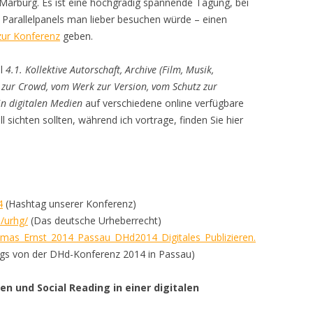
t Marburg. Es ist eine hochgradig spannende Tagung, bei
 Parallelpanels man lieber besuchen würde – einen
zur Konferenz
geben.
el
4.1. Kollektive Autorschaft, Archive (Film, Musik,
zur Crowd, vom Werk zur Version, vom Schutz zur
in digitalen Medien
auf verschiedene online verfügbare
l sichten sollten, während ich vortrage, finden Sie hier
4
(Hashtag unserer Konferenz)
/urhg/
(Das deutsche Urheberrecht)
mas_Ernst_2014_Passau_DHd2014_Digitales_Publizieren.
ags von der DHd-Konferenz 2014 in Passau)
ben und Social Reading in einer digitalen