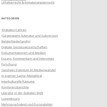
Urheberrecht & Immaterialgüterrecht
KATEGORIEN
(Digitales) Lehren
(Gegenwarts-)Literatur und Subversion
België/Nederland(s)
Digitale Geisteswissenschaften
Dokumentationen und Medien
Essays, Kommentare und Interviews
Forschung
Geistiges Eigentum im Medienwandel
In eigener Sache (Metablog)
Interkulturelle Raeume
Konferenzberichte
Literatur in der digitalen Welt
Luxembourg
Mehrsprachigkeit und Europabilder