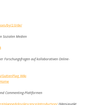
nses/by/2.0/de/
n Sozialen Medien
4
er Forschungsfragen auf kollaborativen Online-
ki/GuttenPlag_Wiki
i/Home
 und Commenting-Plattformen
g/plannedobsolescence/introduction/
(Menüpunkt