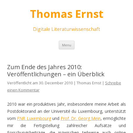
Thomas Ernst
Digitale Literaturwissenschaft
Skip
Menu
to
content
Zum Ende des Jahres 2010:
Veröffentlichungen – ein Überblick
Veröffentlicht am 30. December 2010 | Thomas Ernst |
Schreibe
einen Kommentar
2010 war ein produktives Jahr, insbesondere meine Arbeit als
Postdoktorand an der Université du Luxembourg, unterstützt
vom
FNR Luxembourg
und
Prof. Dr. Georg Mein
, ermöglichte
mir die Fertigstellung zahlreicher Aufsätze und
Forschungsbeiträge, die inzwischen teilweise auch online