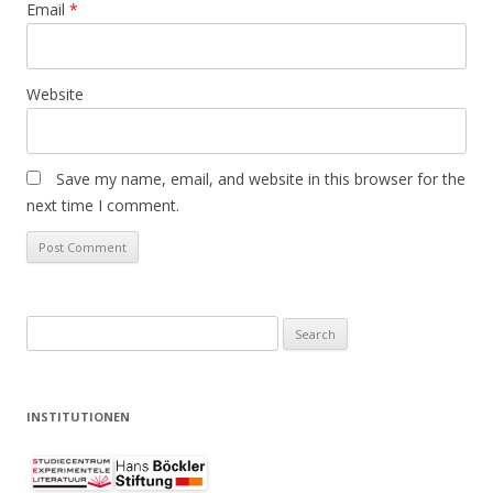
Email
*
Website
Save my name, email, and website in this browser for the
next time I comment.
S
e
a
r
INSTITUTIONEN
c
h
f