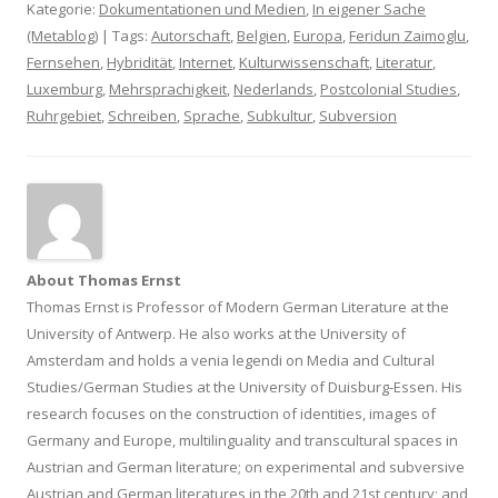
Kategorie:
Dokumentationen und Medien
,
In eigener Sache
(Metablog)
| Tags:
Autorschaft
,
Belgien
,
Europa
,
Feridun Zaimoglu
,
Fernsehen
,
Hybridität
,
Internet
,
Kulturwissenschaft
,
Literatur
,
Luxemburg
,
Mehrsprachigkeit
,
Nederlands
,
Postcolonial Studies
,
Ruhrgebiet
,
Schreiben
,
Sprache
,
Subkultur
,
Subversion
About Thomas Ernst
Thomas Ernst is Professor of Modern German Literature at the
University of Antwerp. He also works at the University of
Amsterdam and holds a venia legendi on Media and Cultural
Studies/German Studies at the University of Duisburg-Essen. His
research focuses on the construction of identities, images of
Germany and Europe, multilinguality and transcultural spaces in
Austrian and German literature; on experimental and subversive
Austrian and German literatures in the 20th and 21st century; and