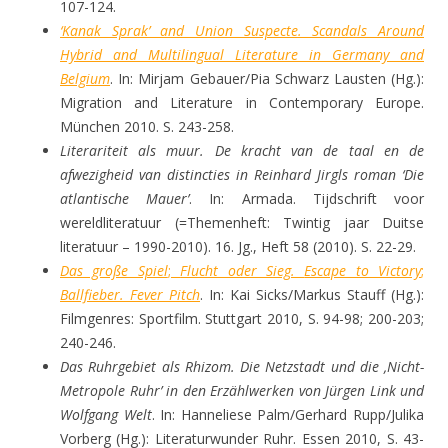
107-124.
‘Kanak Sprak’ and Union Suspecte. Scandals Around
Hybrid and Multilingual Literature in Germany and
Belgium
. In: Mirjam Gebauer/Pia Schwarz Lausten (Hg.):
Migration and Literature in Contemporary Europe.
München 2010. S. 243-258.
Literariteit als muur. De kracht van de taal en de
afwezigheid van distincties in Reinhard Jirgls roman ‘Die
atlantische Mauer’
. In: Armada. Tijdschrift voor
wereldliteratuur (=Themenheft: Twintig jaar Duitse
literatuur – 1990-2010). 16. Jg., Heft 58 (2010). S. 22-29.
Das große Spiel
;
Flucht oder Sieg.
Escape to Victory
;
Ballfieber. Fever Pitch
. In: Kai Sicks/Markus Stauff (Hg.):
Filmgenres: Sportfilm. Stuttgart 2010, S. 94-98; 200-203;
240-246.
Das Ruhrgebiet als Rhizom. Die Netzstadt und die ‚Nicht-
Metropole Ruhr’ in den Erzählwerken von Jürgen Link und
Wolfgang Welt
. In: Hanneliese Palm/Gerhard Rupp/Julika
Vorberg (Hg.): Literaturwunder Ruhr. Essen 2010, S. 43-