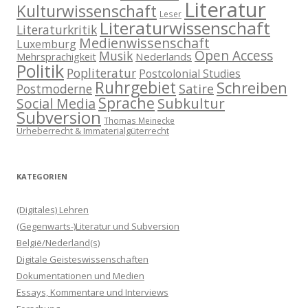
Literatur
Kulturwissenschaft
Leser
Literaturwissenschaft
Literaturkritik
Medienwissenschaft
Luxemburg
Open Access
Musik
Nederlands
Mehrsprachigkeit
Politik
Popliteratur
Postcolonial Studies
Ruhrgebiet
Schreiben
Postmoderne
Satire
Sprache
Subkultur
Social Media
Subversion
Thomas Meinecke
Urheberrecht & Immaterialgüterrecht
KATEGORIEN
(Digitales) Lehren
(Gegenwarts-)Literatur und Subversion
België/Nederland(s)
Digitale Geisteswissenschaften
Dokumentationen und Medien
Essays, Kommentare und Interviews