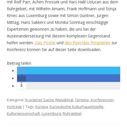
mit Rolf Parr, Achim Prossek und Haci-Halil Uslucan aus dem
Ruhrgebiet, mit Wilhelm Amann, Frank Hoffmann und Sonja
Kmec aus Luxemburg sowie mit Simon Güntner, Jürgen
Mittag, Hans Sakkers und Monika Sonntag einschlägige
ExpertInnen gewonnen zu haben, die uns bei der
Auseinandersetzung mit diesem komplexen Gegenstand
helfen werden.
Das Poster
und
den Flyer/das Programm
zur
Konferenz können Sie auf dieser Seite downloaden.
Beitrag teilen
Kategorie:
In eigener Sache (Metablog)
,
Termine, Konferenzen,
Vorträge
| Tags:
Europa
,
Europäische Kulturhauptstädte
,
Kulturwissenschaft
,
Luxemburg
,
Ruhrgebiet