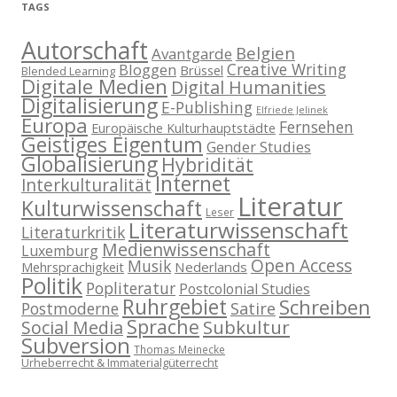
TAGS
Autorschaft
Belgien
Avantgarde
Creative Writing
Bloggen
Brüssel
Blended Learning
Digitale Medien
Digital Humanities
Digitalisierung
E-Publishing
Elfriede Jelinek
Europa
Fernsehen
Europäische Kulturhauptstädte
Geistiges Eigentum
Gender Studies
Globalisierung
Hybridität
Internet
Interkulturalität
Literatur
Kulturwissenschaft
Leser
Literaturwissenschaft
Literaturkritik
Medienwissenschaft
Luxemburg
Open Access
Musik
Nederlands
Mehrsprachigkeit
Politik
Popliteratur
Postcolonial Studies
Ruhrgebiet
Schreiben
Postmoderne
Satire
Sprache
Subkultur
Social Media
Subversion
Thomas Meinecke
Urheberrecht & Immaterialgüterrecht