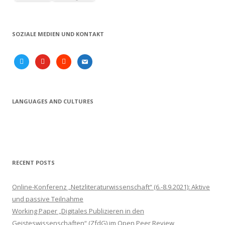
SOZIALE MEDIEN UND KONTAKT
twitter
youtube
soundcloud
email
LANGUAGES AND CULTURES
RECENT POSTS
Online-Konferenz „Netzliteraturwissenschaft“ (6.-8.9.2021): Aktive
und passive Teilnahme
Working Paper „Digitales Publizieren in den
Geisteswissenschaften“ (ZfdG) im Open Peer Review