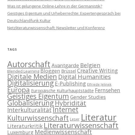
Was ist gelungene Online-Lehre in der Germanistik?
Geistiges Eigentum und Urheberrechte: Expertengespräch bei
Deutschlandfunk Kultur
Netzliteraturwissenschaft: Newsletter und Konferenz
TAGS
Autorschaft
Belgien
Avantgarde
Creative Writing
Bloggen
Brüssel
Blended Learning
Digitale Medien
Digital Humanities
Digitalisierung
E-Publishing
Elfriede Jelinek
Europa
Fernsehen
Europäische Kulturhauptstädte
Geistiges Eigentum
Gender Studies
Globalisierung
Hybridität
Internet
Interkulturalität
Literatur
Kulturwissenschaft
Leser
Literaturwissenschaft
Literaturkritik
Medienwissenschaft
Luxemburg