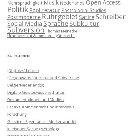
Open Access
Musik
Nederlands
Mehrsprachigkeit
Politik
Popliteratur
Postcolonial Studies
Ruhrgebiet
Schreiben
Postmoderne
Satire
Sprache
Subkultur
Social Media
Subversion
Thomas Meinecke
Urheberrecht & Immaterialgüterrecht
KATEGORIEN
(Digitales) Lehren
(Gegenwarts-)Literatur und Subversion
België/Nederland(s)
Digitale Geisteswissenschaften
Dokumentationen und Medien
Essays, Kommentare und Interviews
Forschung
Geistiges Eigentum im Medienwandel
In eigener Sache (Metablog)