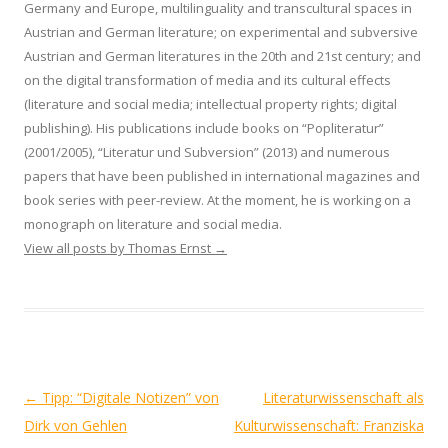
Germany and Europe, multilinguality and transcultural spaces in
Austrian and German literature; on experimental and subversive
Austrian and German literatures in the 20th and 21st century; and
on the digital transformation of media and its cultural effects
(literature and social media; intellectual property rights; digital
publishing). His publications include books on “Popliteratur”
(2001/2005), “Literatur und Subversion” (2013) and numerous
papers that have been published in international magazines and
book series with peer-review. At the moment, he is working on a
monograph on literature and social media.
View all posts by Thomas Ernst
→
Post
←
Tipp: “Digitale Notizen” von
Literaturwissenschaft als
navigation
Dirk von Gehlen
Kulturwissenschaft: Franziska