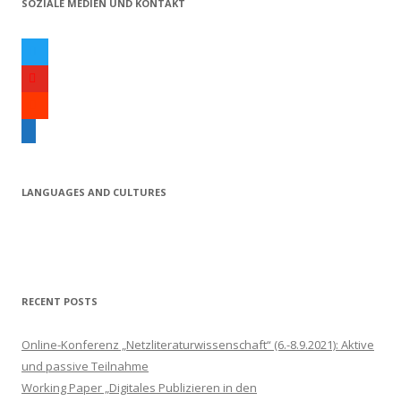
SOZIALE MEDIEN UND KONTAKT
:
t
w
y
i
o
s
t
u
o
e
t
t
u
m
e
u
n
a
r
b
d
i
LANGUAGES AND CULTURES
e
c
l
l
o
u
d
RECENT POSTS
Online-Konferenz „Netzliteraturwissenschaft“ (6.-8.9.2021): Aktive
und passive Teilnahme
Working Paper „Digitales Publizieren in den