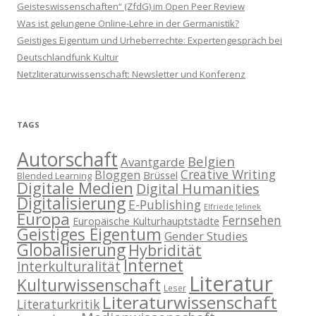
Geisteswissenschaften“ (ZfdG) im Open Peer Review
Was ist gelungene Online-Lehre in der Germanistik?
Geistiges Eigentum und Urheberrechte: Expertengespräch bei
Deutschlandfunk Kultur
Netzliteraturwissenschaft: Newsletter und Konferenz
TAGS
Autorschaft
Belgien
Avantgarde
Creative Writing
Bloggen
Brüssel
Blended Learning
Digitale Medien
Digital Humanities
Digitalisierung
E-Publishing
Elfriede Jelinek
Europa
Fernsehen
Europäische Kulturhauptstädte
Geistiges Eigentum
Gender Studies
Globalisierung
Hybridität
Internet
Interkulturalität
Literatur
Kulturwissenschaft
Leser
Literaturwissenschaft
Literaturkritik