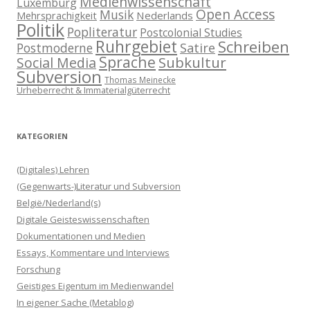
Medienwissenschaft
Luxemburg
Open Access
Musik
Nederlands
Mehrsprachigkeit
Politik
Popliteratur
Postcolonial Studies
Ruhrgebiet
Schreiben
Postmoderne
Satire
Sprache
Subkultur
Social Media
Subversion
Thomas Meinecke
Urheberrecht & Immaterialgüterrecht
KATEGORIEN
(Digitales) Lehren
(Gegenwarts-)Literatur und Subversion
België/Nederland(s)
Digitale Geisteswissenschaften
Dokumentationen und Medien
Essays, Kommentare und Interviews
Forschung
Geistiges Eigentum im Medienwandel
In eigener Sache (Metablog)