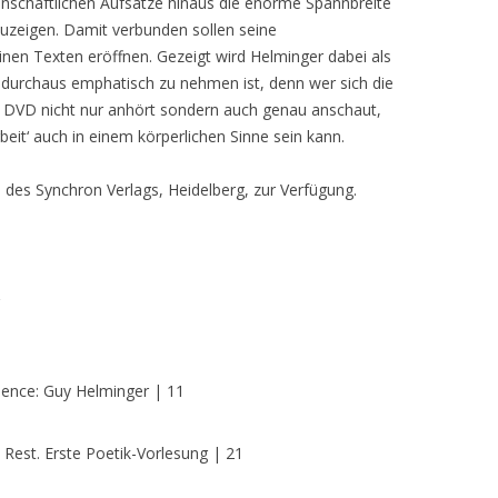
enschaftlichen Aufsätze hinaus die enorme Spannbreite
uzeigen. Damit verbunden sollen seine
nen Texten eröffnen. Gezeigt wird Helminger dabei als
 durchaus emphatisch zu nehmen ist, denn wer sich die
n DVD nicht nur anhört sondern auch genau anschaut,
beit‘ auch in einem körperlichen Sinne sein kann.
 des Synchron Verlags, Heidelberg, zur Verfügung.
dence: Guy Helminger | 11
 Rest. Erste Poetik-Vorlesung | 21