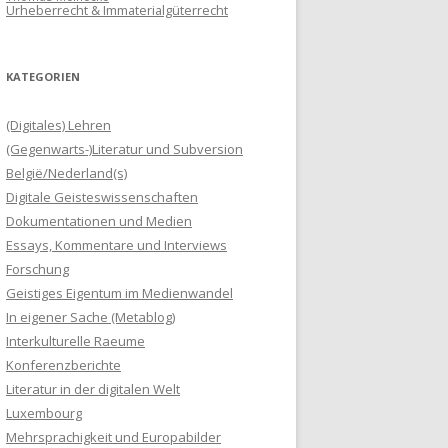
Urheberrecht & Immaterialgüterrecht
KATEGORIEN
(Digitales) Lehren
(Gegenwarts-)Literatur und Subversion
België/Nederland(s)
Digitale Geisteswissenschaften
Dokumentationen und Medien
Essays, Kommentare und Interviews
Forschung
Geistiges Eigentum im Medienwandel
In eigener Sache (Metablog)
Interkulturelle Raeume
Konferenzberichte
Literatur in der digitalen Welt
Luxembourg
Mehrsprachigkeit und Europabilder