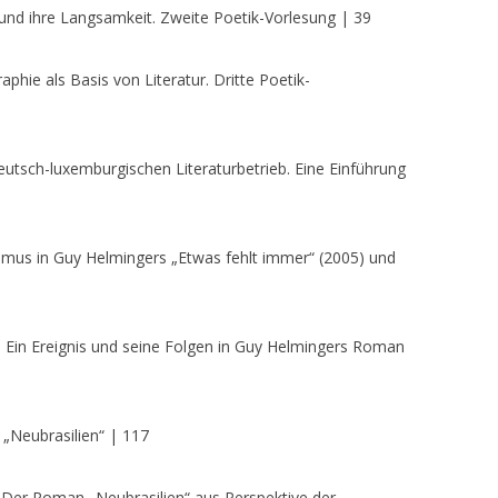
r und ihre Langsamkeit. Zweite Poetik-Vorlesung | 39
aphie als Basis von Literatur. Dritte Poetik-
utsch-luxemburgischen Literaturbetrieb. Eine Einführung
mus in Guy Helmingers „Etwas fehlt immer“ (2005) und
 Ein Ereignis und seine Folgen in Guy Helmingers Roman
 „Neubrasilien“ | 117
. Der Roman „Neubrasilien“ aus Perspektive der