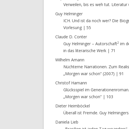
Verweilen, bis es weh tut. Literatu
Guy Helminger
ICH. Und ist da noch wer? Die Biogr
Vorlesung | 55
Claude D. Conter
2
Guy Helminger – Autorschaft
im de
in das literarische Werk | 71
Wilhelm Amann
Nüchterne Narrationen. Zum Realis
„Morgen war schon“ (2007) | 91
Christof Hamann
Glücksspiel im Generationenroman.
„Morgen war schon“ | 103
Dieter Heimböckel
Überall ist Fremde. Guy Helmingers
Daniela Lieb
„Brasilien ist jeden Tag woanders“