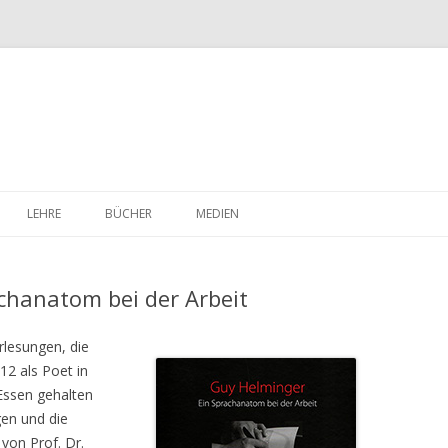
Skip
to
LEHRE
BÜCHER
MEDIEN
content
chanatom bei der Arbeit
rlesungen, die
2 als Poet in
Essen gehalten
en und die
von Prof. Dr.