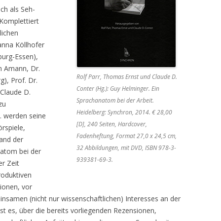
ch als Seh-
 Komplettiert
lichen
Hanna Köllhofer
burg-Essen),
lm Amann, Dr.
Rolf Parr, Thomas Ernst und Claude D.
), Prof. Dr.
Conter (Hg.): Guy Helminger. Ein
 Claude D.
Sprachanatom bei der Arbeit.
zu
Heidelberg: Synchron, 2014. € 28,00
. werden seine
[D], 240 Seiten, Hardcover,
rspiele,
Fadenheftung, Format 27,0 x 24,5 cm,
and der
32 Abbildungen, mit DVD, ISBN 978-3-
natom bei der
939381-69-3.
er Zeit
roduktiven
ionen, vor
nsamen (nicht nur wissenschaftlichen) Interesses an der
st es, über die bereits vorliegenden Rezensionen,