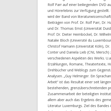
Rolf Parr auf einer beiliegenden DVD au
und Hörerlebnis zur Verfügung gestellt.
wird der Band von literaturwissenschaft
Beiträgen von Prof. Dr. Rolf Parr, Dr. 
und Dr. Thomas Ernst (Universität Duis
Prof. Dr. Dieter Heimböckel, Dr. Wilhe
Natalie Bloch (Université du Luxembourg
Christof Hamann (Universität Köln), Dr.
Conter und Daniela Lieb (CNL Mersch) 
verschiedenen Aspekten des Werks. U.a
Erzählungen, Romane, Theatertexte, Hö
Drehbücher und Weblogs zum Gegenst
Analysen. „Guy Helminger. Ein Spracha
Arbeit“ ist das Resultat einer seit länger
bestehenden, grenzüberschreitenden p
Zusammenarbeit der beteiligten Institut
allem aber auch das Ergebnis des gemei
Literatur Luxemburgs. Ziel des Bandes i