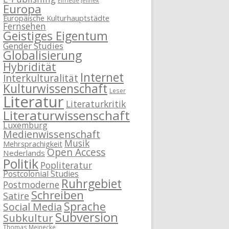
Elfriede Jelinek
Europa
Europäische Kulturhauptstädte
Fernsehen
Geistiges Eigentum
Gender Studies
Globalisierung
Hybridität
Internet
Interkulturalität
Kulturwissenschaft
Leser
Literatur
Literaturkritik
Literaturwissenschaft
Luxemburg
Medienwissenschaft
Musik
Mehrsprachigkeit
Open Access
Nederlands
Politik
Popliteratur
Postcolonial Studies
Ruhrgebiet
Postmoderne
Schreiben
Satire
Sprache
Social Media
Subversion
Subkultur
Thomas Meinecke