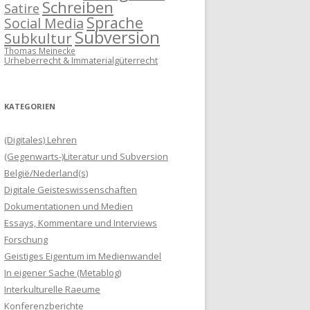
Schreiben
Satire
Sprache
Social Media
Subversion
Subkultur
Thomas Meinecke
Urheberrecht & Immaterialgüterrecht
KATEGORIEN
(Digitales) Lehren
(Gegenwarts-)Literatur und Subversion
België/Nederland(s)
Digitale Geisteswissenschaften
Dokumentationen und Medien
Essays, Kommentare und Interviews
Forschung
Geistiges Eigentum im Medienwandel
In eigener Sache (Metablog)
Interkulturelle Raeume
Konferenzberichte