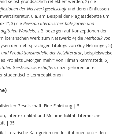
nd selbst grundsätzlich reflektiert werden; 2) die
eflexionen der Netzwerkgesellschaft
und deren Einflüssen
nwartsliteratur, u.a. am Beispiel der Plagiatsdebatte um
ill“; 3) die
Revision literarischer Kategorien und
 digitalen Wandels
, z.B. bezogen auf Konzeptionen der
om literarischen Werk zum Netzwerk; 4) die
Methodik von
alysen der mehrsprachigen Litblogs von Guy Helminger; 5)
- und Produktionsmodelle der Netzliteratur
, beispielsweise
es Projekts „Morgen mehr“ von Tilman Rammstedt; 6)
italen Geisteswissenschaften
, dazu gehören unter
 studentische Lernredaktionen.
ne)
lisierten Gesellschaft. Eine Einleitung | 5
on, Intertextualität und Multimedialität. Literarische
aft | 35
ik. Literarische Kategorien und Institutionen unter den