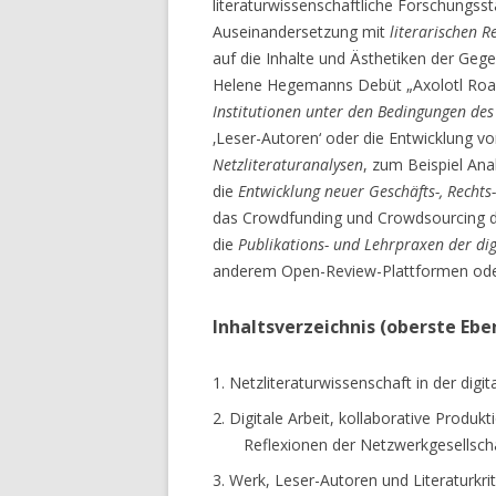
literaturwissenschaftliche Forschungssta
Auseinandersetzung mit
literarischen R
auf die Inhalte und Ästhetiken der Gege
Helene Hegemanns Debüt „Axolotl Roadk
Institutionen unter den Bedingungen des
‚Leser-Autoren‘ oder die Entwicklung v
Netzliteraturanalysen
, zum Beispiel An
die
Entwicklung neuer Geschäfts-, Rechts
das Crowdfunding und Crowdsourcing d
die
Publikations- und Lehrpraxen der dig
anderem Open-Review-Plattformen oder
Inhaltsverzeichnis (oberste Ebe
1. Netzliteraturwissenschaft in der digita
2. Digitale Arbeit, kollaborative Produkti
Reflexionen der Netzwerkgesellsch
3. Werk, Leser-Autoren und Literaturkrit