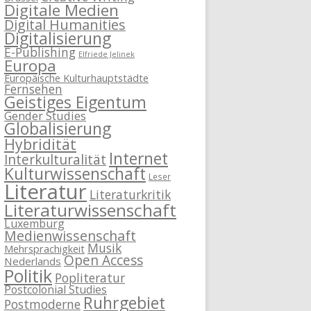
Digitale Medien
Digital Humanities
Digitalisierung
E-Publishing
Elfriede Jelinek
Europa
Europäische Kulturhauptstädte
Fernsehen
Geistiges Eigentum
Gender Studies
Globalisierung
Hybridität
Internet
Interkulturalität
Kulturwissenschaft
Leser
Literatur
Literaturkritik
Literaturwissenschaft
Luxemburg
Medienwissenschaft
Musik
Mehrsprachigkeit
Open Access
Nederlands
Politik
Popliteratur
Postcolonial Studies
Ruhrgebiet
Postmoderne