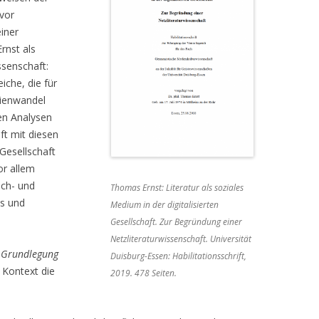
vor
iner
rnst als
ssenschaft:
iche, die für
dienwandel
en Analysen
ft mit diesen
 Gesellschaft
or allem
uch- und
Thomas Ernst: Literatur als soziales
es und
Medium in der digitalisierten
Gesellschaft. Zur Begründung einer
Netzliteraturwissenschaft. Universität
e
Grundlegung
Duisburg-Essen: Habilitationsschrift,
n Kontext die
2019. 478 Seiten.