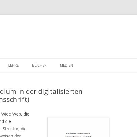
Skip
to
LEHRE
BÜCHER
MEDIEN
content
dium in der digitalisierten
nsschrift)
 Wide Web, die
nd die
e Struktur, die
eweisen der